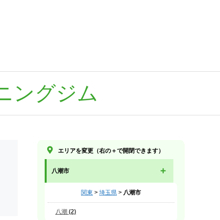
ニングジム
エリアを変更（右の＋で開閉できます）
八潮市
関東
>
埼玉県
>
八潮市
八潮 (2)