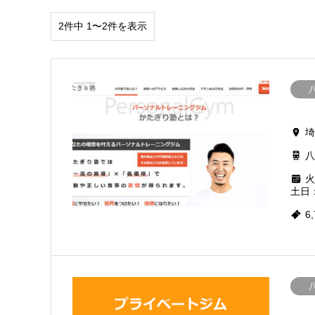
2件中 1〜2件を表示
埼
八
火
土日：
6