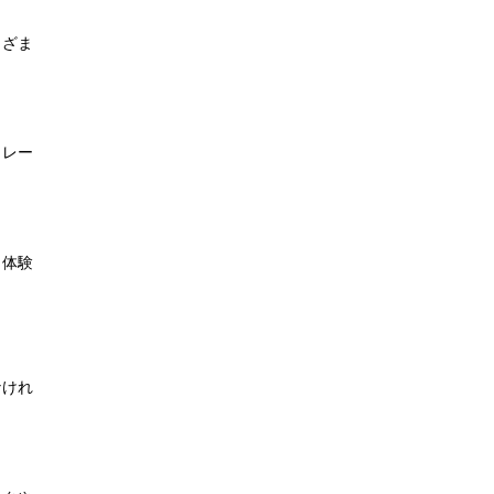
まざま
トレー
。体験
なけれ