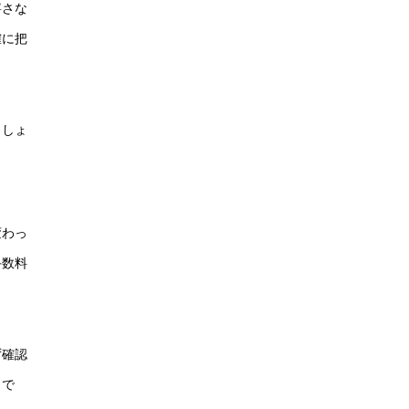
寧さな
確に把
ましょ
変わっ
手数料
ず確認
トで