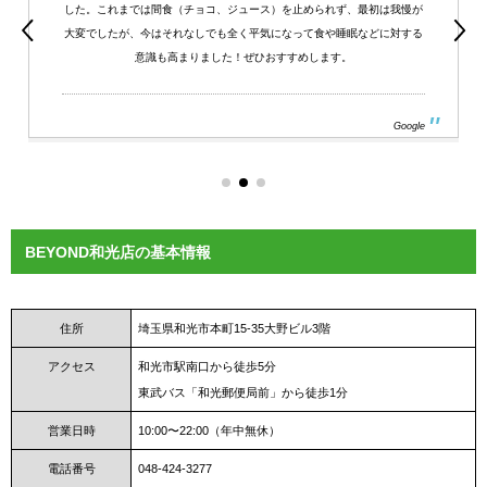
した。これまでは間食（チョコ、ジュース）を止められず、最初は我慢が
大変でしたが、今はそれなしでも全く平気になって食や睡眠などに対する
意識も高まりました！ぜひおすすめします。
Google
BEYOND和光店の基本情報
住所
埼玉県和光市本町15-35大野ビル3階
アクセス
和光市駅南口から徒歩5分
東武バス「和光郵便局前」から徒歩1分
営業日時
10:00〜22:00（年中無休）
電話番号
048-424-3277