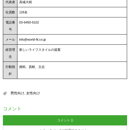
代表者
高城大樹
社員数
126名
電話番
03-6450-6102
号
メール
info@world-fit.co.jp
経営理
新しいライフスタイルの提案
念
行動指
挑戦、貢献、立志
針
男性向け
,
女性向け
コメント
コメント ()