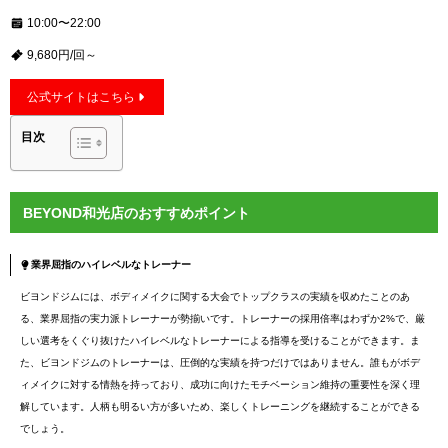
10:00〜22:00
9,680円/回～
公式サイトはこちら
目次
BEYOND和光店のおすすめポイント
業界屈指のハイレベルなトレーナー
ビヨンドジムには、ボディメイクに関する大会でトップクラスの実績を収めたことのあ
る、業界屈指の実力派トレーナーが勢揃いです。トレーナーの採用倍率はわずか2%で、厳
しい選考をくぐり抜けたハイレベルなトレーナーによる指導を受けることができます。ま
た、ビヨンドジムのトレーナーは、圧倒的な実績を持つだけではありません。誰もがボデ
ィメイクに対する情熱を持っており、成功に向けたモチベーション維持の重要性を深く理
解しています。人柄も明るい方が多いため、楽しくトレーニングを継続することができる
でしょう。