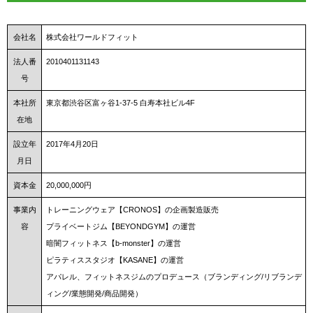
会社名
株式会社ワールドフィット
法人番
2010401131143
号
本社所
東京都渋谷区富ヶ谷1-37-5 白寿本社ビル4F
在地
設立年
2017年4月20日
月日
資本金
20,000,000円
事業内
トレーニングウェア【CRONOS】の企画製造販売
容
プライベートジム【BEYONDGYM】の運営
暗闇フィットネス【b-monster】の運営
ピラティススタジオ【KASANE】の運営
アパレル、フィットネスジムのプロデュース（ブランディング/リブランデ
ィング/業態開発/商品開発）