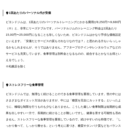
1回あたりのパーソナル代が安価
ビヨンドジムは、1回あたりのパーソナルトレーニングにかかる費用が8,250円〜9,680円
（※）と、非常にリーズナブルです。パーソナルジムのトレーニング料金は1回あたり
15,00円〜25,000円になることも珍しくないため、ビヨンドジムはかなり手頃な価格設定
といえます。「安価だとサービスの質もそれなりなのでは？」と思われる方もいらっしゃ
るかもしれませんが、そうではありません。アフタープロテインやレンタルウェアなどの
サービスも充実しています。食事管理は別料金となるものの、総合するとかなりお得とい
えるでしょう。
※札幌店を除く
ストレスフリーな食事管理
ビヨンドジムでは、無理なく続けることのできる食事管理を重視しています。世の中には
さまざまなダイエット方法がありますが、中には「糖質を完全にカットする」といったよ
うに、極端な制限を行うものも少なくありません。こうした厳しい食事制限は短期的な成
果を出しやすい一方で、長期的に続けることが難しいですし、健康を害する可能性も否め
ません。ストレスフリーな食事管理を重視しているので、続けやすいのも特徴です。「し
っかり食べて、しっかり痩せる」という考えに基づき、糖質やタンパク質などをバランス