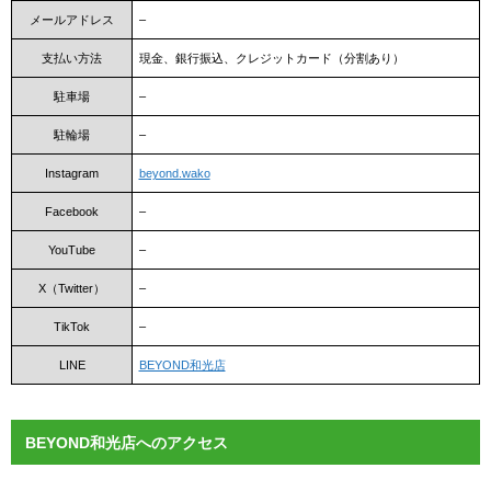
メールアドレス
–
支払い方法
現金、銀行振込、クレジットカード（分割あり）
駐車場
–
駐輪場
–
Instagram
beyond.wako
Facebook
–
YouTube
–
X（Twitter）
–
TikTok
–
LINE
BEYOND和光店
BEYOND和光店へのアクセス