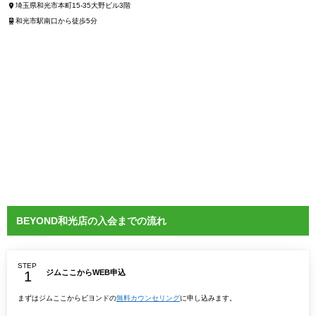
埼玉県和光市本町15-35大野ビル3階
和光市駅南口から徒歩5分
BEYOND和光店の入会までの流れ
STEP
ジムここからWEB申込
まずはジムここからビヨンドの
無料カウンセリング
に申し込みます。