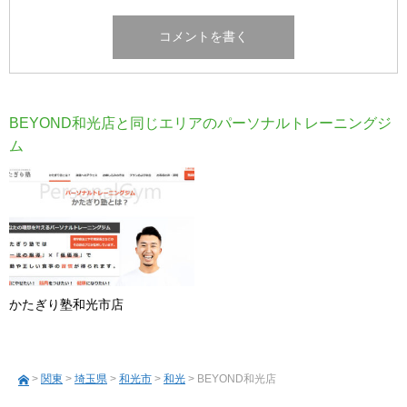
BEYOND和光店と同じエリアのパーソナルトレーニングジ
ム
かたぎり塾和光市店
>
関東
>
埼玉県
>
和光市
>
和光
> BEYOND和光店