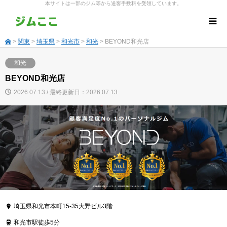
本サイトは一部のジム等から送客手数料を受領しています。
>
関東
>
埼玉県
>
和光市
>
和光
> BEYOND和光店
和光
BEYOND和光店
2026.07.13 / 最終更新日：2026.07.13
埼玉県和光市本町15-35大野ビル3階
和光市駅徒歩5分