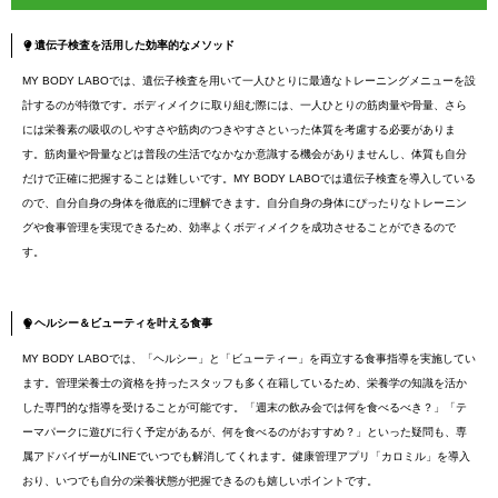
遺伝子検査を活用した効率的なメソッド
MY BODY LABOでは、遺伝子検査を用いて一人ひとりに最適なトレーニングメニューを設
計するのが特徴です。ボディメイクに取り組む際には、一人ひとりの筋肉量や骨量、さら
には栄養素の吸収のしやすさや筋肉のつきやすさといった体質を考慮する必要がありま
す。筋肉量や骨量などは普段の生活でなかなか意識する機会がありませんし、体質も自分
だけで正確に把握することは難しいです。MY BODY LABOでは遺伝子検査を導入している
ので、自分自身の身体を徹底的に理解できます。自分自身の身体にぴったりなトレーニン
グや食事管理を実現できるため、効率よくボディメイクを成功させることができるので
す。
ヘルシー＆ビューティを叶える食事
MY BODY LABOでは、「ヘルシー」と「ビューティー」を両立する食事指導を実施してい
ます。管理栄養士の資格を持ったスタッフも多く在籍しているため、栄養学の知識を活か
した専門的な指導を受けることが可能です。「週末の飲み会では何を食べるべき？」「テ
ーマパークに遊びに行く予定があるが、何を食べるのがおすすめ？」といった疑問も、専
属アドバイザーがLINEでいつでも解消してくれます。健康管理アプリ「カロミル」を導入
おり、いつでも自分の栄養状態が把握できるのも嬉しいポイントです。