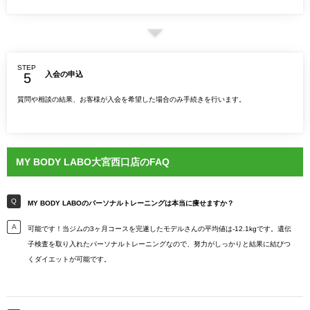
STEP
入会の申込
質問や相談の結果、お客様が入会を希望した場合のみ手続きを行います。
MY BODY LABO大宮西口店のFAQ
MY BODY LABOのパーソナルトレーニングは本当に痩せますか？
可能です！当ジムの3ヶ月コースを完遂したモデルさんの平均値は-12.1kgです。遺伝
子検査を取り入れたパーソナルトレーニングなので、努力がしっかりと結果に結びつ
くダイエットが可能です。