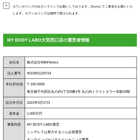
カウンセリングのみオンラインでお願いしております。Zoomにてご参加をお願いいた
します。カウンセリングは無料で受けられます。
MY BODY LABO大宮西口店の運営者情報
会社名
株式会社WithFitness
法人番号
4010001229724
本社所在地
〒100-0005
東京都千代田区丸の内1丁目8番3号 丸の内トラストタワー本館20階
設立年月日
2022年9月27日
資本金
1,000万円
事業内容
MY BODY LABO運営
シンデレラは努力するジム企画運営
オンラインパーソナルトレーニング事業