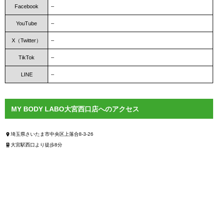
Facebook
–
YouTube
–
X（Twitter）
–
TikTok
–
LINE
–
MY BODY LABO大宮西口店へのアクセス
埼玉県さいたま市中央区上落合8-3-26
大宮駅西口より徒歩8分