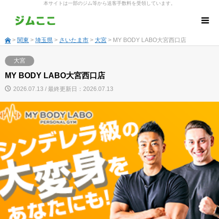
本サイトは一部のジム等から送客手数料を受領しています。
>
関東
>
埼玉県
>
さいたま市
>
大宮
> MY BODY LABO大宮西口店
大宮
MY BODY LABO大宮西口店
2026.07.13 / 最終更新日：2026.07.13