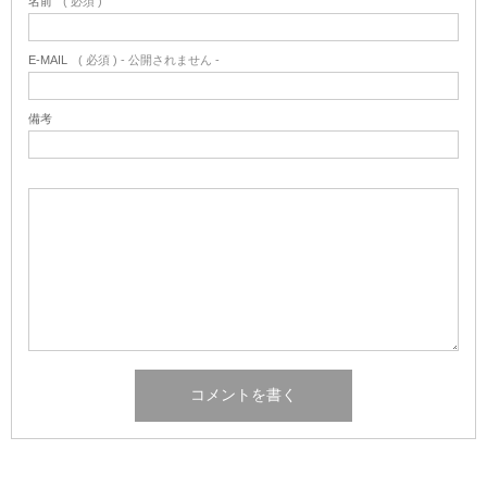
名前
( 必須 )
E-MAIL
( 必須 ) - 公開されません -
備考