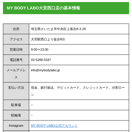
MY BODY LABO大宮西口店の基本情報
住所
埼玉県さいたま市中央区上落合8-3-26
アクセス
大宮駅西口より徒歩8分
営業日時
9:00〜23:00
電話番号
03-5288-5347
メールアドレ
info@mybodylabo.jp
ス
支払い方法
現金、銀行振込、デビットカード、クレジットカード、分割ロー
ン
駐車場
–
駐輪場
–
Instagram
MY BODY LABO公式アカウント