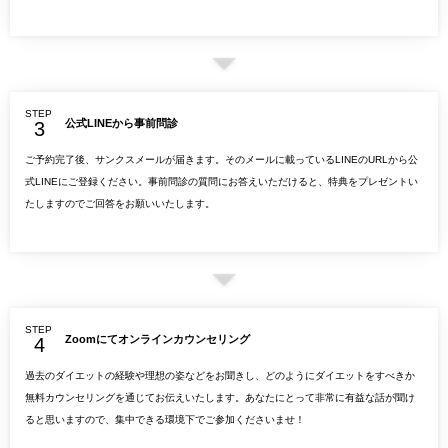
STEP
公式LINEから事前問診
ご予約完了後、サンクスメールが届きます。そのメールに載っているLINEのURLから公
式LINEにご登録ください。事前問診の質問にお答えいただけると、特典をプレゼントい
たしますのでご回答をお願いいたします。
STEP
Zoomにてオンラインカウンセリング
過去のダイエットの経験や理想の姿などをお聞きし、どのようにダイエットをすべきか
無料カウンセリングを通じてお伝えいたします。あなたにとって非常に有益な話が聞け
ると思いますので、集中できる環境下でご参加くださいませ！