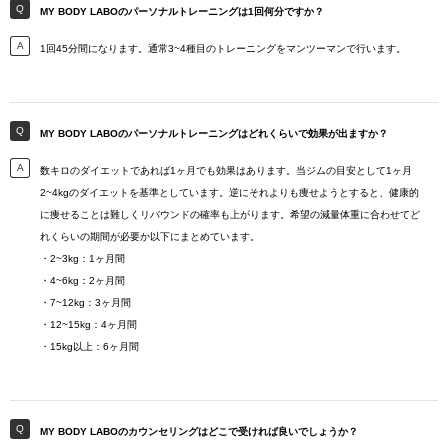
MY BODY LABOのパーソナルトレーニングは1回何分ですか？
1回45分間になります。通常3~4種目のトレーニングをマンツーマンで行います。
MY BODY LABOのパーソナルトレーニングはどれくらいで効果が出ますか？
数キロのダイエットであれば1ヶ月でも効果はあります。当ジムの目安として1ヶ月
2~4kgのダイエットを基準としています。逆にそれよりも痩せようとすると、健康的
に痩せることは難しくリバウンドの確率も上がります。希望の減量体重に合わせてど
れくらいの期間が必要か以下にまとめています。
・2~3kg：1ヶ月間
・4~6kg：2ヶ月間
・7~12kg：3ヶ月間
・12~15kg：4ヶ月間
・15kg以上：6ヶ月間
MY BODY LABOのカウンセリングはどこで受ければ良いでしょうか？