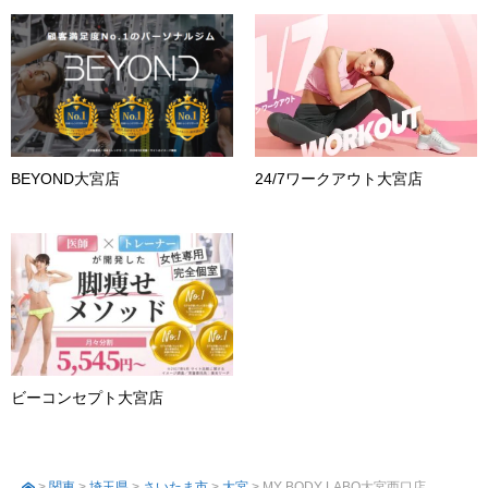
BEYOND大宮店
24/7ワークアウト大宮店
ビーコンセプト大宮店
>
関東
>
埼玉県
>
さいたま市
>
大宮
> MY BODY LABO大宮西口店