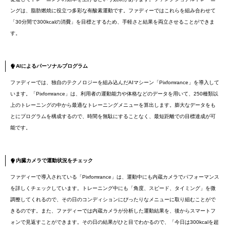
ングは、脂肪燃焼に役立つ多彩な有酸素運動です。ファディーではこれらを組み合わせて
「30分間で300kcalの消費」を目標とするため、手軽さと結果を両立させることができま
す。
AIによるパーソナルプログラム
ファディーでは、独自のテクノロジーを組み込んだAIマシーン「Pixfomrance」を導入して
います。「Pixfomrance」は、利用者の運動能力や体格などのデータを用いて、250種類以
上のトレーニングの中から最適なトレーニングメニューを算出します。膨大なデータをも
とにプログラムを構成するので、時間を無駄にすることなく、最短距離での目標達成が可
能です。
内臓カメラで運動状況をチェック
ファディーで導入されている「Pixfomrance」は、運動中にも内蔵カメラでパフォーマンス
を詳しくチェックしています。トレーニング中にも「角度、スピード、タイミング」を微
調整してくれるので、その日のコンディションにぴったりなメニューに取り組むことがで
きるのです。また、ファディーでは内蔵カメラが分析した運動結果を、後からスマートフ
ォンで見返すことができます。その日の結果がひと目でわかるので、「今日は300kcalを超