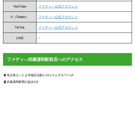
YouTube
ファディ―公式アカウント
X（Twitter）
ファディ―公式アカウント
TikTok
ファディ―公式アカウント
LINE
–
ファディ―武蔵浦和駅前店へのアクセス
埼玉県さいたま市南区沼影1-10-1ラムザタワー1F
武蔵浦和駅西口徒歩2分