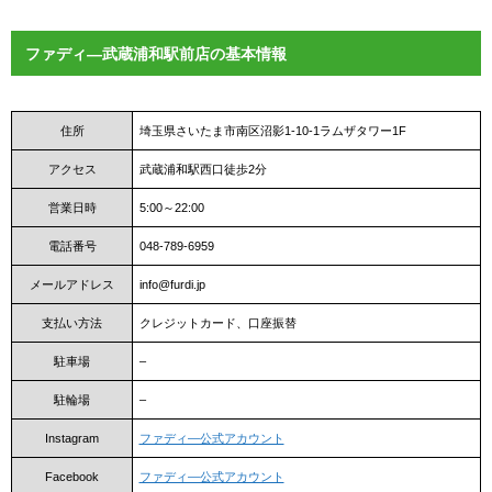
ファディ―武蔵浦和駅前店の基本情報
住所
埼玉県さいたま市南区沼影1-10-1ラムザタワー1F
アクセス
武蔵浦和駅西口徒歩2分
営業日時
5:00～22:00
電話番号
048-789-6959
メールアドレス
info@furdi.jp
支払い方法
クレジットカード、口座振替
駐車場
–
駐輪場
–
Instagram
ファディ―公式アカウント
Facebook
ファディ―公式アカウント