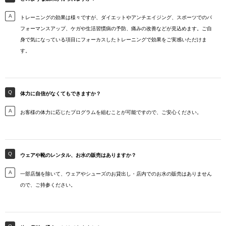
トレーニングの効果は様々ですが、ダイエットやアンチエイジング、スポーツでのパ
フォーマンスアップ、ケガや生活習慣病の予防、痛みの改善などが見込めます。ご自
身で気になっている項目にフォーカスしたトレーニングで効果をご実感いただけま
す。
体力に自信がなくてもできますか？
お客様の体力に応じたプログラムを組むことが可能ですので、ご安心ください。
ウェアや靴のレンタル、お水の販売はありますか？
一部店舗を除いて、ウェアやシューズのお貸出し・店内でのお水の販売はありません
ので、ご持参ください。