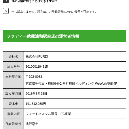
他の店舗に通うことはできますか？
申し訳ありません。現在は、ご登録店舗のみのご使用が可能です。
ファディ―武蔵浦和駅前店の運営者情報
会社名
株式会社FURDI
法人番号
3010001194515
本社所在地
〒102-0083
東京都千代田区麹町6-6-2 番町麹町ビルディング WeWork麹町4F
設立年月日
2018年8月28日
資本金
191,312,250円
事業内容
フィットネスジム運営・FC事業
代表取締役
浅野忍土