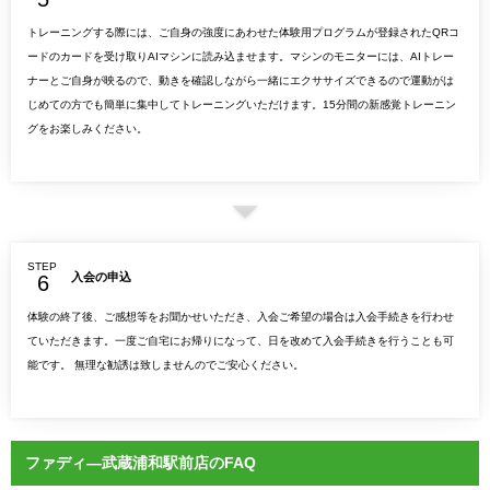
トレーニングする際には、ご自身の強度にあわせた体験用プログラムが登録されたQRコ
ードのカードを受け取りAIマシンに読み込ませます。マシンのモニターには、AIトレー
ナーとご自身が映るので、動きを確認しながら一緒にエクササイズできるので運動がは
じめての方でも簡単に集中してトレーニングいただけます。15分間の新感覚トレーニン
グをお楽しみください。
STEP
入会の申込
体験の終了後、ご感想等をお聞かせいただき、入会ご希望の場合は入会手続きを行わせ
ていただきます。一度ご自宅にお帰りになって、日を改めて入会手続きを行うことも可
能です。 無理な勧誘は致しませんのでご安心ください。
ファディ―武蔵浦和駅前店のFAQ