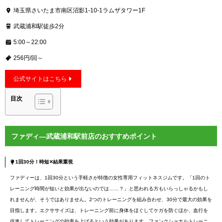
埼玉県さいたま市南区沼影1-10-1ラムザタワー1F
武蔵浦和駅徒歩2分
5:00～22:00
256円/回～
公式サイトはこちら
目次
ファディ―武蔵浦和駅前店のおすすめポイント
1回30分！時短✕結果重視
ファディーは、1回30分という手軽さが特徴の女性専用フィットネスジムです。「1回のト
レーニング時間が短いと効果が出ないのでは……？」と思われる方もいらっしゃるかもし
れませんが、そうではありません。2つのトレーニングを組み合わせ、30分で最大の効果を
目指します。エクササイズは、トレーニング前に身体をほぐしてケガを防ぐほか、血行を
促進してトレーニングの効率を上げるという効果があります。ファンクショナルトレーニ