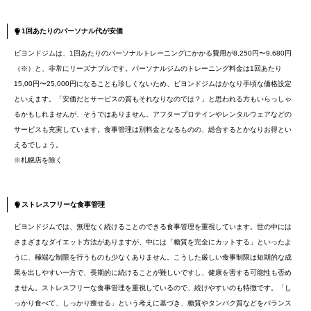
1回あたりのパーソナル代が安価
ビヨンドジムは、1回あたりのパーソナルトレーニングにかかる費用が8,250円〜9,680円
（※）と、非常にリーズナブルです。パーソナルジムのトレーニング料金は1回あたり
15,00円〜25,000円になることも珍しくないため、ビヨンドジムはかなり手頃な価格設定
といえます。「安価だとサービスの質もそれなりなのでは？」と思われる方もいらっしゃ
るかもしれませんが、そうではありません。アフタープロテインやレンタルウェアなどの
サービスも充実しています。食事管理は別料金となるものの、総合するとかなりお得とい
えるでしょう。
※札幌店を除く
ストレスフリーな食事管理
ビヨンドジムでは、無理なく続けることのできる食事管理を重視しています。世の中には
さまざまなダイエット方法がありますが、中には「糖質を完全にカットする」といったよ
うに、極端な制限を行うものも少なくありません。こうした厳しい食事制限は短期的な成
果を出しやすい一方で、長期的に続けることが難しいですし、健康を害する可能性も否め
ません。ストレスフリーな食事管理を重視しているので、続けやすいのも特徴です。「し
っかり食べて、しっかり痩せる」という考えに基づき、糖質やタンパク質などをバランス