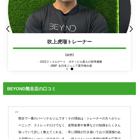
吹上虎瑠トレーナー
【経歴】
・2022マッスルゲート ボディビル新人の部準優勝
・JBBF 全日本ジュニア選手権出場
BEYOND熊谷店の口コミ
熊谷で一番のパーソナルジムです！その理由は・トレーナーの方々がトレ
ーニング、ストレッチだけでなく、姿勢改善や食事などの知識をたくさん
知っていて詳しく教えてくれる。・常に掃除が行き届いており清潔感のあ
る空間でトレーニングできている。・何よりもいつも挨拶や接客が丁寧で