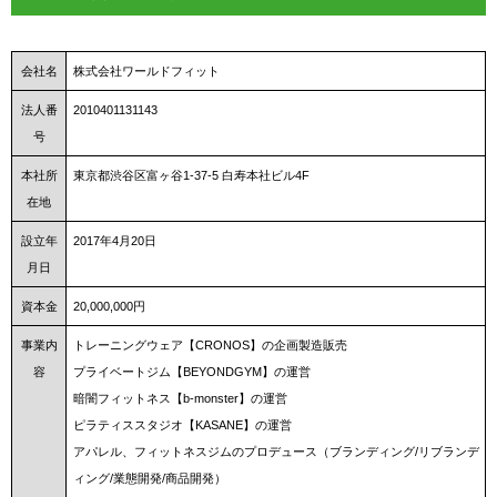
会社名
株式会社ワールドフィット
法人番
2010401131143
号
本社所
東京都渋谷区富ヶ谷1-37-5 白寿本社ビル4F
在地
設立年
2017年4月20日
月日
資本金
20,000,000円
事業内
トレーニングウェア【CRONOS】の企画製造販売
容
プライベートジム【BEYONDGYM】の運営
暗闇フィットネス【b-monster】の運営
ピラティススタジオ【KASANE】の運営
アパレル、フィットネスジムのプロデュース（ブランディング/リブランデ
ィング/業態開発/商品開発）