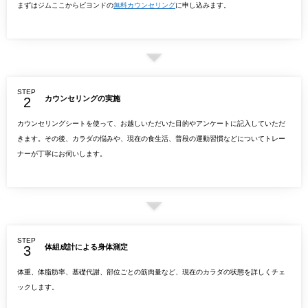
まずはジムここからビヨンドの
無料カウンセリング
に申し込みます。
STEP
カウンセリングの実施
カウンセリングシートを使って、お越しいただいた目的やアンケートに記入していただ
きます。その後、カラダの悩みや、現在の食生活、普段の運動習慣などについてトレー
ナーが丁寧にお伺いします。
STEP
体組成計による身体測定
体重、体脂肪率、基礎代謝、部位ごとの筋肉量など、現在のカラダの状態を詳しくチェ
ックします。