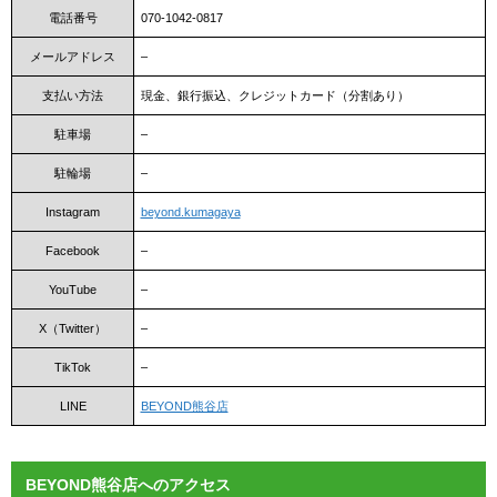
電話番号
070-1042-0817
メールアドレス
–
支払い方法
現金、銀行振込、クレジットカード（分割あり）
駐車場
–
駐輪場
–
Instagram
beyond.kumagaya
Facebook
–
YouTube
–
X（Twitter）
–
TikTok
–
LINE
BEYOND熊谷店
BEYOND熊谷店へのアクセス