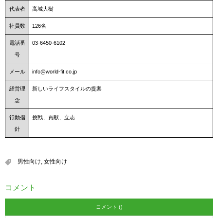
代表者
高城大樹
社員数
126名
電話番
03-6450-6102
号
メール
info@world-fit.co.jp
経営理
新しいライフスタイルの提案
念
行動指
挑戦、貢献、立志
針
男性向け
,
女性向け
コメント
コメント ()