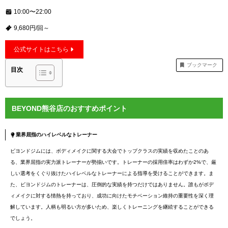
10:00〜22:00
9,680円/回～
公式サイトはこちら
ブックマーク
目次
BEYOND熊谷店のおすすめポイント
業界屈指のハイレベルなトレーナー
ビヨンドジムには、ボディメイクに関する大会でトップクラスの実績を収めたことのあ
る、業界屈指の実力派トレーナーが勢揃いです。トレーナーの採用倍率はわずか2%で、厳
しい選考をくぐり抜けたハイレベルなトレーナーによる指導を受けることができます。ま
た、ビヨンドジムのトレーナーは、圧倒的な実績を持つだけではありません。誰もがボデ
ィメイクに対する情熱を持っており、成功に向けたモチベーション維持の重要性を深く理
解しています。人柄も明るい方が多いため、楽しくトレーニングを継続することができる
でしょう。