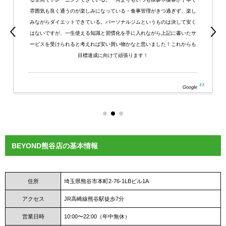
雰囲気も良く通うのが楽しみになっている・食事管理がきつ過ぎず、楽し
みながらダイエットできている。パーソナルジムというものは決して安く
はないですが、一生使える知識と習慣化を手に入れながら上記に書いたサ
ービスを受けられると考えれば安い買い物かなと思いました！これからも
目標達成に向けて頑張ります！
Google
BEYOND熊谷店の基本情報
住所
埼玉県熊谷市本町2-76-1LBビル1A
アクセス
JR高崎線熊谷駅徒歩7分
営業日時
10:00〜22:00（年中無休）