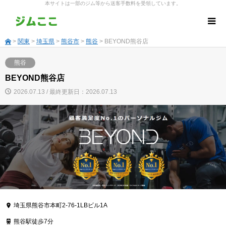
本サイトは一部のジム等から送客手数料を受領しています。
>
関東
>
埼玉県
>
熊谷市
>
熊谷
> BEYOND熊谷店
熊谷
BEYOND熊谷店
2026.07.13 / 最終更新日：2026.07.13
埼玉県熊谷市本町2-76-1LBビル1A
熊谷駅徒歩7分