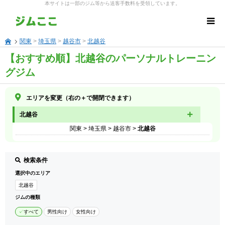
本サイトは一部のジム等から送客手数料を受領しています。
関東
>
埼玉県
>
越谷市
>
北越谷
【おすすめ順】北越谷のパーソナルトレーニン
グジム
エリアを変更（右の＋で開閉できます）
北越谷
関東
>
埼玉県
>
越谷市
>
北越谷
検索条件
選択中のエリア
北越谷
ジムの種類
すべて
男性向け
女性向け