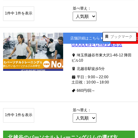
並べ替え：
1件中 1件を表示
北越谷
ブックマーク
店舗詳細はこちら
公式サイト
GOODLIFE GYM北越谷店
埼玉県越谷市東大沢1-46-12 降田
ビル10
北越谷駅徒歩5分
平日：9:00～22:00
土日祝：10:00～18:00
660円/回～
並べ替え：
1件中 1件を表示
北越谷のパーソナルトレーニングジムの選び方