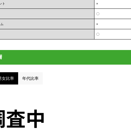
ント
×
〇
ーム
×
〇
層
男女比率
年代比率