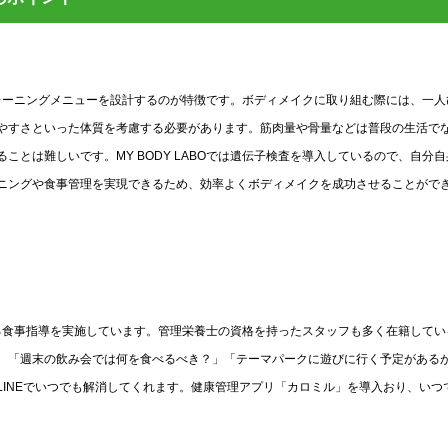
なトレーニングメニューを設計するのが特徴です。ボディメイクに取り組む際には、一人
やすさといった体質を考慮する必要があります。筋肉量や骨量などは普段の生活で
とは難しいです。MY BODY LABOでは遺伝子検査を導入しているので、自分自
ニングや食事管理を実現できるため、効率よくボディメイクを成功させることがで
立する食事指導を実施しています。管理栄養士の資格を持ったスタッフも多く在籍してい
。「週末の飲み会では何を食べるべき？」「テーマパークに遊びに行く予定がある
INEでいつでも解消してくれます。健康管理アプリ「カロミル」を導入おり、いつ