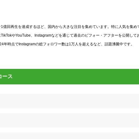
動画が累計1億回再生を達成するほど、国内から大きな注目を集めています。特に人気を集め
okやYouTube、Instagramなどを通じて過去のビフォー・アフターを公開して
年時点でInstagramの総フォロワー数は1万人を超えるなど、話題沸騰中です。
コース