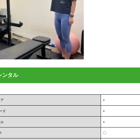
とレンタル
ェア
×
ーズ
×
オル
×
ク
〇