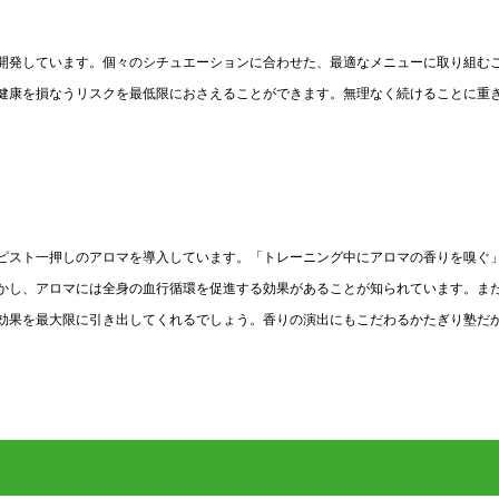
開発しています。個々のシチュエーションに合わせた、最適なメニューに取り組む
健康を損なうリスクを最低限におさえることができます。無理なく続けることに重
ピスト一押しのアロマを導入しています。「トレーニング中にアロマの香りを嗅ぐ
かし、アロマには全身の血行循環を促進する効果があることが知られています。ま
効果を最大限に引き出してくれるでしょう。香りの演出にもこだわるかたぎり塾だ