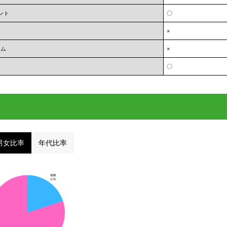
ント
〇
×
ーム
×
〇
男女比率
年代比率