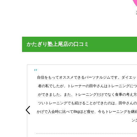
かたぎり塾上尾店の口コミ
がつ
自信をもってオススメできるパーソナルジムです。ダイエッ
者の私でしたが、トレーナーの田中さんはトレーニングにつ
ができました。また、トレーニングだけでなく食事の考え方
ツいトレーニングでも続けることができたのは、田中さんの
oogle
かげで入会時に比べて8kgほど瘦せ、今もトレーニングを
ン