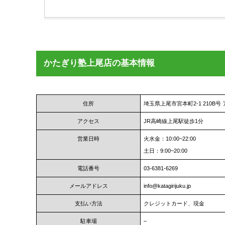
かたぎり塾上尾店の基本情報
住所
埼玉県上尾市宮本町2-1 210B
アクセス
JR高崎線上尾駅徒歩1分
営業日時
火水金：10:00~22:00
土日：9:00~20:00
電話番号
03‐6381‐6269
メールアドレス
info@katagirijuku.jp
支払い方法
クレジットカード、現金
駐車場
–