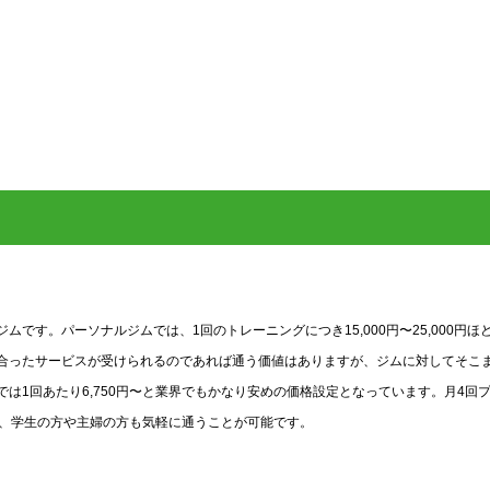
す。パーソナルジムでは、1回のトレーニングにつき15,000円〜25,000円ほ
合ったサービスが受けられるのであれば通う価値はありますが、ジムに対してそこ
は1回あたり6,750円〜と業界でもかなり安めの価格設定となっています。月4回
ので、学生の方や主婦の方も気軽に通うことが可能です。