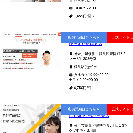
鶴見駅徒歩3分
10:00〜22:00
1,459円/回～
鶴見
店舗詳細はこちら
公式サイト
かたぎり塾鶴見店
神奈川県横浜市鶴見区豊岡町2-2
フーガⅡ303号室
鶴見駅徒歩1分
火水金：10:00~22:00
土日：9:00~20:00
6,750円/回～
鶴見
店舗詳細はこちら
公式サイト
ELEMENT鶴見中央店
横浜市鶴見区鶴見中央5丁目1-3ツ
クダ中央ビル1階