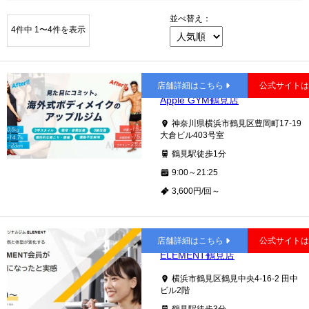
並べ替え：
4件中 1〜4件を表示
鶴見
店舗詳細はこちら
公式サイト
Apple GYM鶴見店
神奈川県横浜市鶴見区豊岡町17-19
大倉ビル403号室
鶴見駅徒歩1分
9:00～21:25
3,600円/回～
鶴見
店舗詳細はこちら
公式サイト
ELEMENT鶴見店
横浜市鶴見区鶴見中央4-16-2 田中
ビル2階