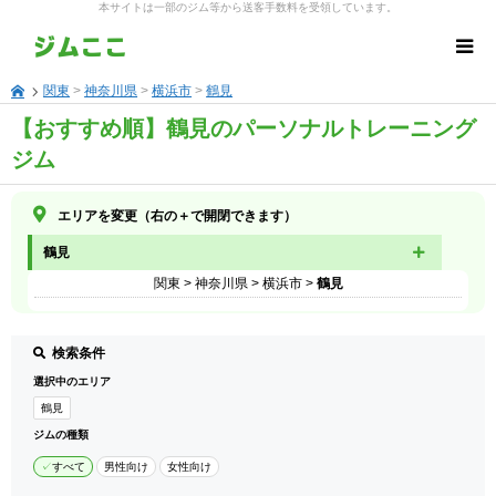
本サイトは一部のジム等から送客手数料を受領しています。
関東
>
神奈川県
>
横浜市
>
鶴見
【おすすめ順】鶴見のパーソナルトレーニング
ジム
エリアを変更（右の＋で開閉できます）
鶴見
関東
>
神奈川県
>
横浜市
>
鶴見
検索条件
選択中のエリア
鶴見
ジムの種類
すべて
男性向け
女性向け