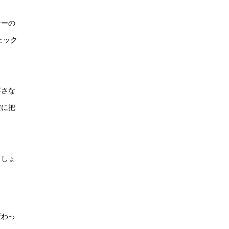
ナーの
ェック
寧さな
確に把
ましょ
変わっ