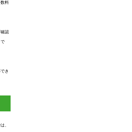
手数料
ず確認
トで
応でき
では、