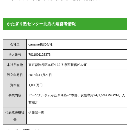
かたぎり塾センター北店の運営者情報
会社名
caname株式会社
法人番号
7011001125373
本社所在地
東京都渋谷区本町4-12-7 泉西新宿ビル4F
設立年月日
2018年11月21日
資本金
1,000万円
事業内容
パーソナルジムかたぎり塾FC本部、女性専用24ジムWOMGYM、人
材紹介
代表取締役社
伊藤健一郎
長