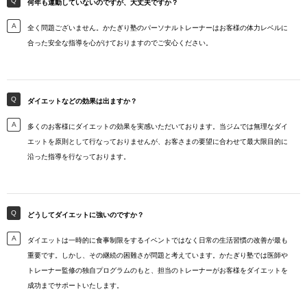
何年も運動していないのですが、大丈夫ですか？
全く問題ございません。かたぎり塾のパーソナルトレーナーはお客様の体力レベルに
合った安全な指導を心がけておりますのでご安心ください。
ダイエットなどの効果は出ますか？
多くのお客様にダイエットの効果を実感いただいております。当ジムでは無理なダイ
エットを原則として行なっておりませんが、お客さまの要望に合わせて最大限目的に
沿った指導を行なっております。
どうしてダイエットに強いのですか？
ダイエットは一時的に食事制限をするイベントではなく日常の生活習慣の改善が最も
重要です。しかし、その継続の困難さが問題と考えています。かたぎり塾では医師や
トレーナー監修の独自プログラムのもと、担当のトレーナーがお客様をダイエットを
成功までサポートいたします。