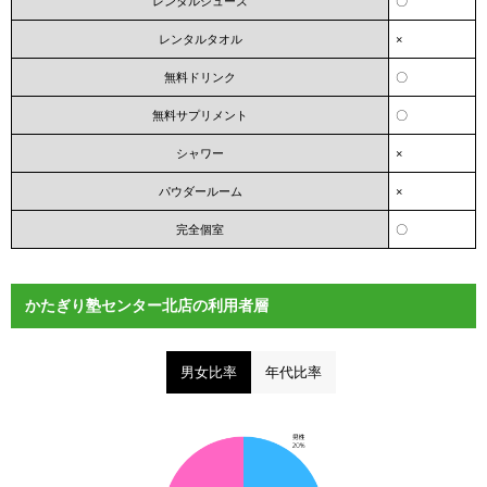
レンタルシューズ
〇
レンタルタオル
×
無料ドリンク
〇
無料サプリメント
〇
シャワー
×
パウダールーム
×
完全個室
〇
かたぎり塾センター北店の利用者層
男女比率
年代比率