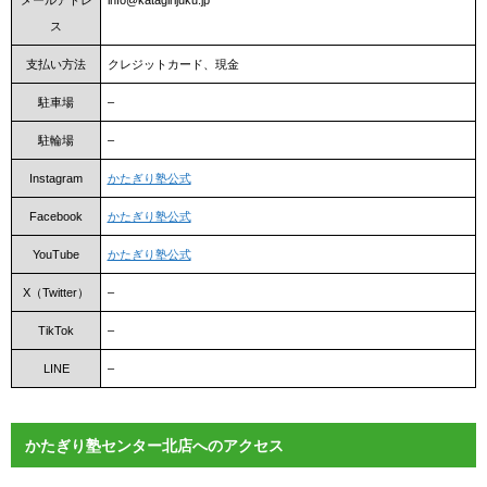
メールアドレ
info@katagirijuku.jp
ス
支払い方法
クレジットカード、現金
駐車場
–
駐輪場
–
Instagram
かたぎり塾公式
Facebook
かたぎり塾公式
YouTube
かたぎり塾公式
X（Twitter）
–
TikTok
–
LINE
–
かたぎり塾センター北店へのアクセス