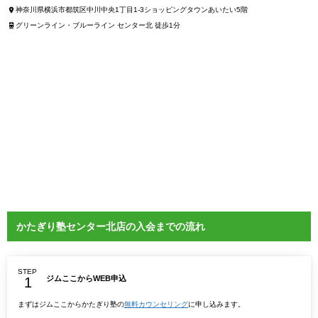
神奈川県横浜市都筑区中川中央1丁目1-3ショッピングタウンあいたい5階
グリーンライン・ブルーライン センター北 徒歩1分
かたぎり塾センター北店の入会までの流れ
STEP
ジムここからWEB申込
まずはジムここからかたぎり塾の
無料カウンセリング
に申し込みます。