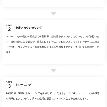
STEP
測定とカウンセリング
トレーニングの前に体組成計で体脂肪率・筋肉量をチェックしカウンセリングを行いま
す。自分の気になる部位や、重点的にトレーニングしたいところをトレーナーにご相談
ください。ウェアやシューズは無料レンタルしておりますので、手ぶらでも問題ありま
せん。
STEP
トレーニング
20分程度、実際にトレーニングを体験していただきます。その後、トレーニングの感想
を簡単にヒアリングし、日々の生活に必要なアドバイスなどをお伝えします。