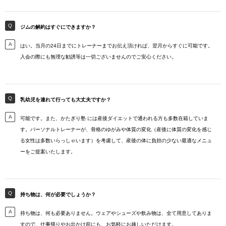
ジムの解約はすぐにできますか？
はい。当月の24日までにトレーナーまでお伝え頂ければ、翌月からすぐに可能です。
入会の際にも無理な勧誘等は一切ございませんのでご安心ください。
乳幼児を連れて行っても大丈夫ですか？
可能です。また、かたぎり塾 には産後ダイエットで通われる方も多数在籍していま
す。パーソナルトレーナーが、骨格のゆがみや体質の変化（産後に体質の変化を感じ
る女性は多数いらっしゃいます）を考慮して、産後の体に負担の少ない最適なメニュ
ーをご提案いたします。
持ち物は、何が必要でしょうか？
持ち物は、何も必要ありません。ウェアやシューズや飲み物は、全て用意してありま
すので、仕事帰りやお出かけ前にも、お気軽にお越しいただけます。