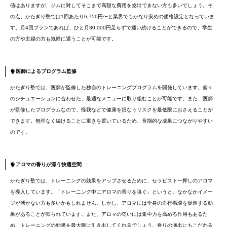
値はありますが、ジムに対してそこまで高額な費用を捻出できない方も多いでしょう。そ
の点、かたぎり塾では1回あたり6,750円〜と業界でもかなり安めの価格設定となっていま
す。月4回プランであれば、ひと月30,000円足らずで通い続けることができるので、学生
の方や主婦の方も気軽に通うことが可能です。
医師によるプログラム監修
かたぎり塾では、医師が監修した独自のトレーニングプログラムを開発しています。個々
のシチュエーションに合わせた、最適なメニューに取り組むことが可能です。また、医師
が監修したプログラムなので、怪我などで健康を損なうリスクを最低限におさえることが
できます。無理なく続けることに重きを置いているため、長期的な成果につながりやすい
のです。
アロマの香りが漂う快適空間
かたぎり塾では、トレーニングの効果をアップさせるために、セラピスト一押しのアロマ
を導入しています。「トレーニング中にアロマの香りを嗅ぐ」というと、なかなかイメー
ジが湧かない方も多いかもしれません。しかし、アロマには全身の血行循環を促進する効
果があることが知られています。また、アロマの匂いには集中力を高める作用もあるた
め、トレーニングの効果を最大限に引き出してくれるでしょう。香りの演出にもこだわる