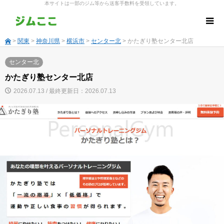
本サイトは一部のジム等から送客手数料を受領しています。
>
関東
>
神奈川県
>
横浜市
>
センター北
> かたぎり塾センター北店
センター北
かたぎり塾センター北店
2026.07.13 / 最終更新日：2026.07.13