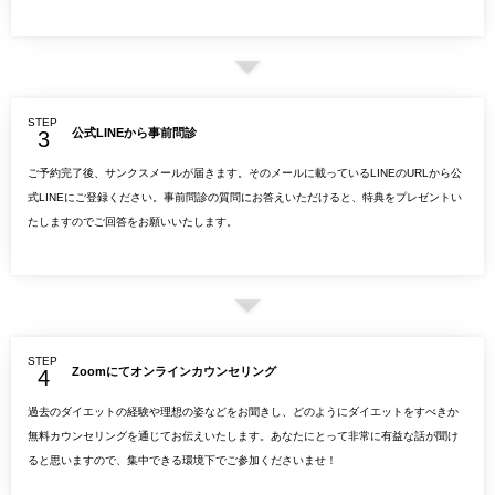
STEP
公式LINEから事前問診
ご予約完了後、サンクスメールが届きます。そのメールに載っているLINEのURLから公
式LINEにご登録ください。事前問診の質問にお答えいただけると、特典をプレゼントい
たしますのでご回答をお願いいたします。
STEP
Zoomにてオンラインカウンセリング
過去のダイエットの経験や理想の姿などをお聞きし、どのようにダイエットをすべきか
無料カウンセリングを通じてお伝えいたします。あなたにとって非常に有益な話が聞け
ると思いますので、集中できる環境下でご参加くださいませ！