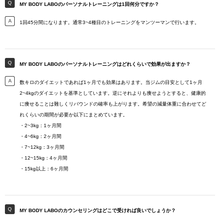
MY BODY LABOのパーソナルトレーニングは1回何分ですか？
1回45分間になります。通常3~4種目のトレーニングをマンツーマンで行います。
MY BODY LABOのパーソナルトレーニングはどれくらいで効果が出ますか？
数キロのダイエットであれば1ヶ月でも効果はあります。当ジムの目安として1ヶ月
2~4kgのダイエットを基準としています。逆にそれよりも痩せようとすると、健康的
に痩せることは難しくリバウンドの確率も上がります。希望の減量体重に合わせてど
れくらいの期間が必要か以下にまとめています。
・2~3kg：1ヶ月間
・4~6kg：2ヶ月間
・7~12kg：3ヶ月間
・12~15kg：4ヶ月間
・15kg以上：6ヶ月間
MY BODY LABOのカウンセリングはどこで受ければ良いでしょうか？