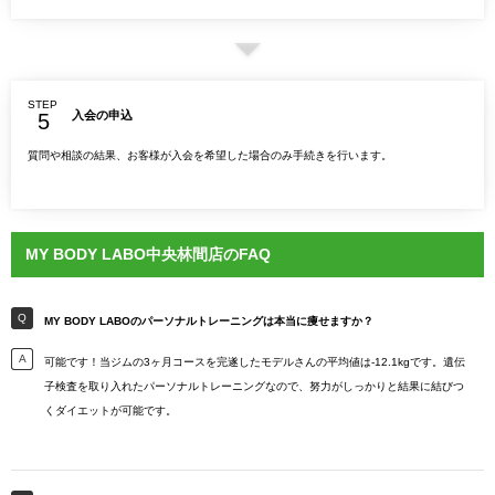
STEP
入会の申込
質問や相談の結果、お客様が入会を希望した場合のみ手続きを行います。
MY BODY LABO中央林間店のFAQ
MY BODY LABOのパーソナルトレーニングは本当に痩せますか？
可能です！当ジムの3ヶ月コースを完遂したモデルさんの平均値は-12.1kgです。遺伝
子検査を取り入れたパーソナルトレーニングなので、努力がしっかりと結果に結びつ
くダイエットが可能です。