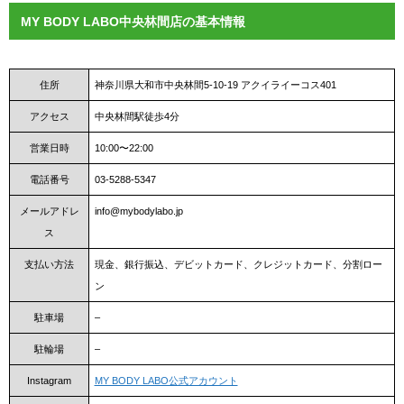
MY BODY LABO中央林間店の基本情報
住所
神奈川県大和市中央林間5-10-19 アクイライーコス401
アクセス
中央林間駅徒歩4分
営業日時
10:00〜22:00
電話番号
03-5288-5347
メールアドレ
info@mybodylabo.jp
ス
支払い方法
現金、銀行振込、デビットカード、クレジットカード、分割ロー
ン
駐車場
–
駐輪場
–
Instagram
MY BODY LABO公式アカウント