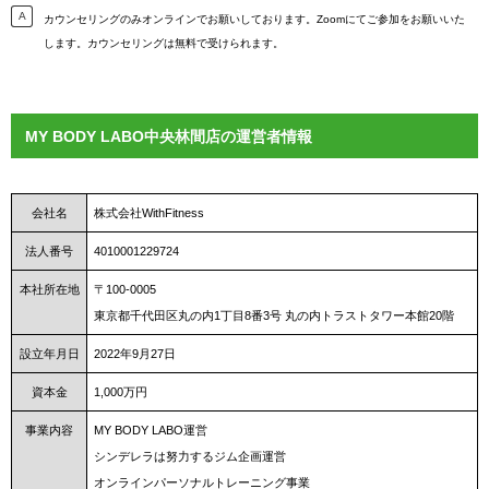
カウンセリングのみオンラインでお願いしております。Zoomにてご参加をお願いいた
します。カウンセリングは無料で受けられます。
MY BODY LABO中央林間店の運営者情報
会社名
株式会社WithFitness
法人番号
4010001229724
本社所在地
〒100-0005
東京都千代田区丸の内1丁目8番3号 丸の内トラストタワー本館20階
設立年月日
2022年9月27日
資本金
1,000万円
事業内容
MY BODY LABO運営
シンデレラは努力するジム企画運営
オンラインパーソナルトレーニング事業