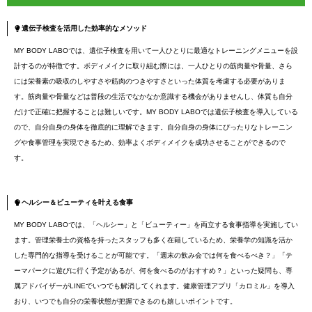
遺伝子検査を活用した効率的なメソッド
MY BODY LABOでは、遺伝子検査を用いて一人ひとりに最適なトレーニングメニューを設
計するのが特徴です。ボディメイクに取り組む際には、一人ひとりの筋肉量や骨量、さら
には栄養素の吸収のしやすさや筋肉のつきやすさといった体質を考慮する必要がありま
す。筋肉量や骨量などは普段の生活でなかなか意識する機会がありませんし、体質も自分
だけで正確に把握することは難しいです。MY BODY LABOでは遺伝子検査を導入している
ので、自分自身の身体を徹底的に理解できます。自分自身の身体にぴったりなトレーニン
グや食事管理を実現できるため、効率よくボディメイクを成功させることができるので
す。
ヘルシー＆ビューティを叶える食事
MY BODY LABOでは、「ヘルシー」と「ビューティー」を両立する食事指導を実施してい
ます。管理栄養士の資格を持ったスタッフも多く在籍しているため、栄養学の知識を活か
した専門的な指導を受けることが可能です。「週末の飲み会では何を食べるべき？」「テ
ーマパークに遊びに行く予定があるが、何を食べるのがおすすめ？」といった疑問も、専
属アドバイザーがLINEでいつでも解消してくれます。健康管理アプリ「カロミル」を導入
おり、いつでも自分の栄養状態が把握できるのも嬉しいポイントです。