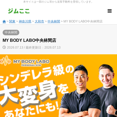
本サイトは一部のジム等から送客手数料を受領しています。
>
関東
>
神奈川県
>
大和市
>
中央林間
> MY BODY LABO中央林間店
中央林間
MY BODY LABO中央林間店
2026.07.13 / 最終更新日：2026.07.13