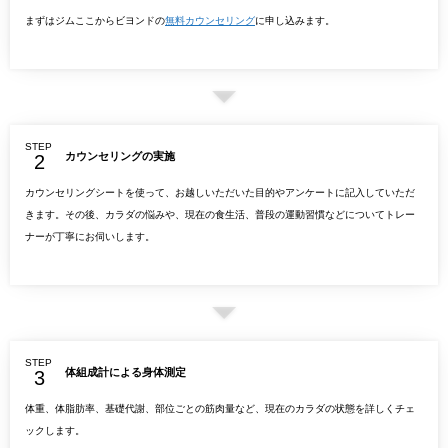
まずはジムここからビヨンドの
無料カウンセリング
に申し込みます。
STEP
カウンセリングの実施
カウンセリングシートを使って、お越しいただいた目的やアンケートに記入していただ
きます。その後、カラダの悩みや、現在の食生活、普段の運動習慣などについてトレー
ナーが丁寧にお伺いします。
STEP
体組成計による身体測定
体重、体脂肪率、基礎代謝、部位ごとの筋肉量など、現在のカラダの状態を詳しくチェ
ックします。