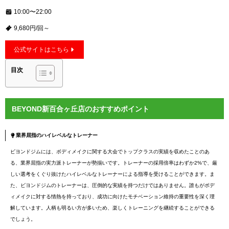
10:00〜22:00
9,680円/回～
公式サイトはこちら
目次
BEYOND新百合ヶ丘店のおすすめポイント
業界屈指のハイレベルなトレーナー
ビヨンドジムには、ボディメイクに関する大会でトップクラスの実績を収めたことのあ
る、業界屈指の実力派トレーナーが勢揃いです。トレーナーの採用倍率はわずか2%で、厳
しい選考をくぐり抜けたハイレベルなトレーナーによる指導を受けることができます。ま
た、ビヨンドジムのトレーナーは、圧倒的な実績を持つだけではありません。誰もがボデ
ィメイクに対する情熱を持っており、成功に向けたモチベーション維持の重要性を深く理
解しています。人柄も明るい方が多いため、楽しくトレーニングを継続することができる
でしょう。