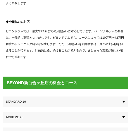
よく摂取します。
分割払いに対応
ビヨンドジムでは、最大で24回までの分割払いに対応しています。パーソナルジムの料金
は、一般的に高額となりがちです。ビヨンドジムでも、コースによっては10万円〜42万円
程度のトレーニング料金が発生します。ただ、分割払いを利用すれば、月々の支払額を抑
えることができます。計画的に通い続けることができるので、まとまった支出が難しい場
合でも安心です。
BEYOND新百合ヶ丘店の料金とコース
STANDARD 10
ACHIEVE 20