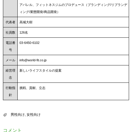
アパレル、フィットネスジムのプロデュース（ブランディング/リブランデ
ィング/業態開発/商品開発）
代表者
高城大樹
社員数
126名
電話番
03-6450-6102
号
メール
info@world-fit.co.jp
経営理
新しいライフスタイルの提案
念
行動指
挑戦、貢献、立志
針
男性向け
,
女性向け
コメント