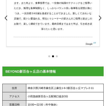
ます。また何より、食事指導では、一生物の知識やテクニックをご指導い
ただき、無理な食事制限なく、しっかりバランス良い食事取る習慣が身に
つき、一次目標５KG減を達成することができました。新しくてきれいな
店舗で、筋トレ愛溢れる、明るいトレーナーの皆さんのご指導と励ましの
お陰で、楽しく継続できています。最終目標まではまだ半ば、引き続き頑
張りたいと思います。
Google
BEYOND新百合ヶ丘店の基本情報
住所
神奈川県川崎市麻生区上麻生1-6-3新百合ヶ丘マプレ2-11
アクセス
小田急線新百合ヶ丘駅南口徒歩3分
営業日時
10:00〜22:00（年中無休）