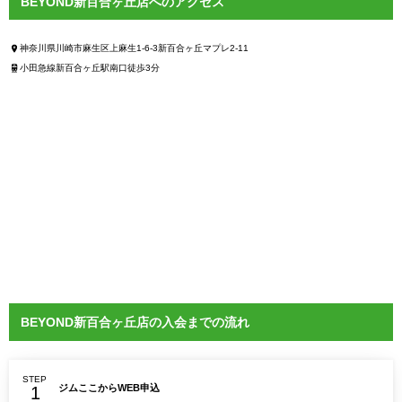
BEYOND新百合ヶ丘店へのアクセス
神奈川県川崎市麻生区上麻生1-6-3新百合ヶ丘マプレ2-11
小田急線新百合ヶ丘駅南口徒歩3分
BEYOND新百合ヶ丘店の入会までの流れ
STEP
ジムここからWEB申込