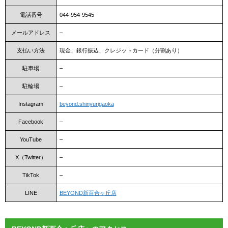
電話番号
044-954-9545
メールアドレス
–
支払い方法
現金、銀行振込、クレジットカード（分割あり）
駐車場
–
駐輪場
–
Instagram
beyond.shinyurigaoka
Facebook
–
YouTube
–
X（Twitter）
–
TikTok
–
LINE
BEYOND新百合ヶ丘店