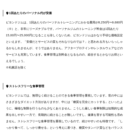
1回あたりのパーソナル代が安価
ビヨンドジムは、1回あたりのパーソナルトレーニングにかかる費用が8,250円〜9,680円
（※）と、非常にリーズナブルです。パーソナルジムのトレーニング料金は1回あたり
15,00円〜25,000円になることも珍しくないため、ビヨンドジムはかなり手頃な価格設定
といえます。「安価だとサービスの質もそれなりなのでは？」と思われる方もいらっしゃ
るかもしれませんが、そうではありません。アフタープロテインやレンタルウェアなどの
サービスも充実しています。食事管理は別料金となるものの、総合するとかなりお得とい
えるでしょう。
※札幌店を除く
ストレスフリーな食事管理
ビヨンドジムでは、無理なく続けることのできる食事管理を重視しています。世の中には
さまざまなダイエット方法がありますが、中には「糖質を完全にカットする」といったよ
うに、極端な制限を行うものも少なくありません。こうした厳しい食事制限は短期的な成
果を出しやすい一方で、長期的に続けることが難しいですし、健康を害する可能性も否め
ません。ストレスフリーな食事管理を重視しているので、続けやすいのも特徴です。「し
っかり食べて、しっかり痩せる」という考えに基づき、糖質やタンパク質などをバランス