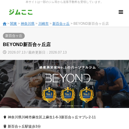
本サイトは一部のジム等から送客手数料を受領しています。
>
関東
>
神奈川県
>
川崎市
>
新百合ヶ丘
> BEYOND新百合ヶ丘店
新百合ヶ丘
BEYOND新百合ヶ丘店
2026.07.13 / 最終更新日：2026.07.13
神奈川県川崎市麻生区上麻生1-6-3新百合ヶ丘マプレ2-11
新百合ヶ丘駅徒歩3分