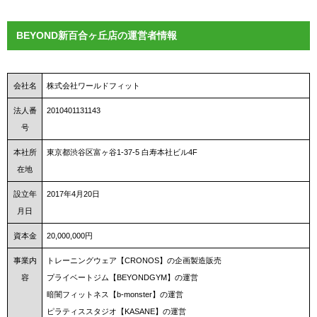
BEYOND新百合ヶ丘店の運営者情報
会社名
株式会社ワールドフィット
法人番
2010401131143
号
本社所
東京都渋谷区富ヶ谷1-37-5 白寿本社ビル4F
在地
設立年
2017年4月20日
月日
資本金
20,000,000円
事業内
トレーニングウェア【CRONOS】の企画製造販売
容
プライベートジム【BEYONDGYM】の運営
暗闇フィットネス【b-monster】の運営
ピラティススタジオ【KASANE】の運営