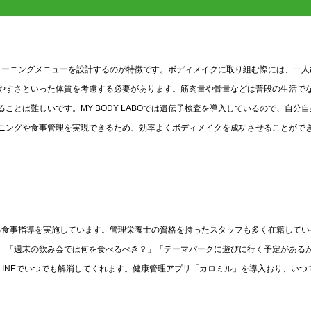
なトレーニングメニューを設計するのが特徴です。ボディメイクに取り組む際には、一人
やすさといった体質を考慮する必要があります。筋肉量や骨量などは普段の生活で
とは難しいです。MY BODY LABOでは遺伝子検査を導入しているので、自分自
ニングや食事管理を実現できるため、効率よくボディメイクを成功させることがで
立する食事指導を実施しています。管理栄養士の資格を持ったスタッフも多く在籍してい
。「週末の飲み会では何を食べるべき？」「テーマパークに遊びに行く予定がある
INEでいつでも解消してくれます。健康管理アプリ「カロミル」を導入おり、いつ