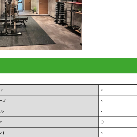
ェア
×
ーズ
×
オル
×
ク
〇
ント
×