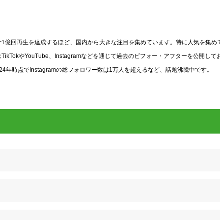
動画が累計1億回再生を達成するほど、国内から大きな注目を集めています。特に人気を集め
okやYouTube、Instagramなどを通じて過去のビフォー・アフターを公開して
年時点でInstagramの総フォロワー数は1万人を超えるなど、話題沸騰中です。