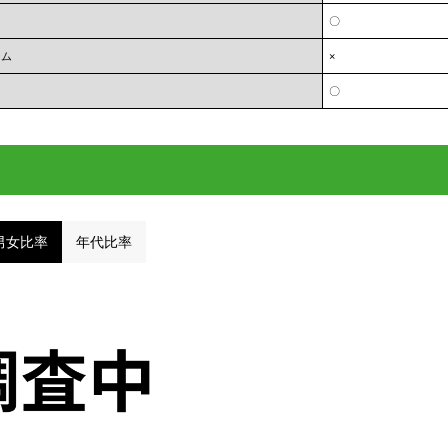
〇
ーム
×
〇
男女比率
年代比率