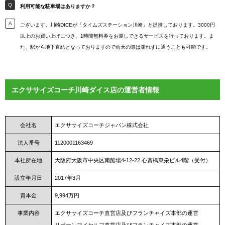
利用可能な駐車場はありますか？
ございます。川崎DICEが「タイムズステーション川崎」と提携しております。3000円
以上のお買い上げにつき、1時間無料券をお渡しできるサービスを行っております。ま
た、駅から地下直結となっておりますので雨天の際は濡れずに通うことも可能です。
エクササイズコーチ川崎ダイス店の運営者情報
会社名
エクササイズコーチジャパン株式会社
法人番号
1120001163469
本社所在地
大阪府大阪市中央区南船場4-12-22 心斎橋東栄ビル4階（受付）
設立年月日
2017年3月
資本金
9,994万円
事業内容
エクササイズコーチ直営店及びフランチャイズ本部の運営