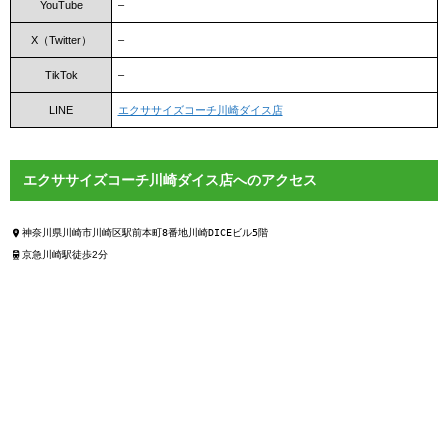
YouTube
–
X（Twitter）
–
TikTok
–
LINE
エクササイズコーチ川崎ダイス店
エクササイズコーチ川崎ダイス店へのアクセス
神奈川県川崎市川崎区駅前本町8番地川崎DICEビル5階
京急川崎駅徒歩2分