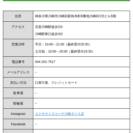
住所
神奈川県川崎市川崎区駅前本町8番地川崎DICEビル5階
アクセス
京急川崎駅徒歩2分
川崎駅東口徒歩3分
営業日時
平日：10:00～21:00（最終受付20:30）
土日祝：10:00～20:00（最終受付19:30）
電話番号
044-201-7517
メールアドレス
–
支払い方法
口座引落、クレジットカード
駐車場
–
駐輪場
–
Instagram
エクササイズコーチ川崎ダイス店
Facebook
–