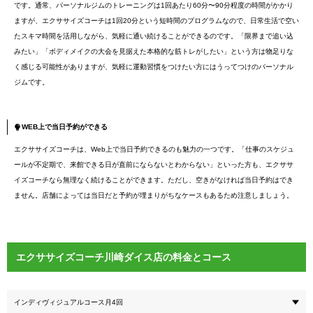
です。通常、パーソナルジムのトレーニングは1回あたり60分〜90分程度の時間がかかり
ますが、エクササイズコーチは1回20分という短時間のプログラムなので、日常生活で空い
たスキマ時間を活用しながら、気軽に通い続けることができるのです。「限界まで追い込
みたい」「ボディメイクの大会を見据えた本格的な筋トレがしたい」という方は物足りな
く感じる可能性がありますが、気軽に運動習慣をつけたい方にはうってつけのパーソナル
ジムです。
WEB上で当日予約ができる
エクササイズコーチは、Web上で当日予約できるのも魅力の一つです。「仕事のスケジュ
ールが不定期で、来館できる日が直前にならないとわからない」といった方も、エクササ
イズコーチなら無理なく続けることができます。ただし、空きがなければ当日予約はでき
ません。店舗によっては当日だと予約が埋まりがちなケースもあるため注意しましょう。
エクササイズコーチ川崎ダイス店の料金とコース
インディヴィジュアルコース月4回