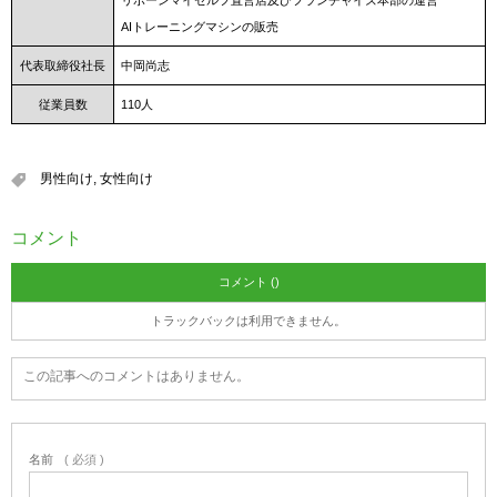
リボーンマイセルフ直営店及びフランチャイズ本部の運営
AIトレーニングマシンの販売
代表取締役社長
中岡尚志
従業員数
110人
男性向け
,
女性向け
コメント
コメント ()
トラックバックは利用できません。
この記事へのコメントはありません。
名前
( 必須 )