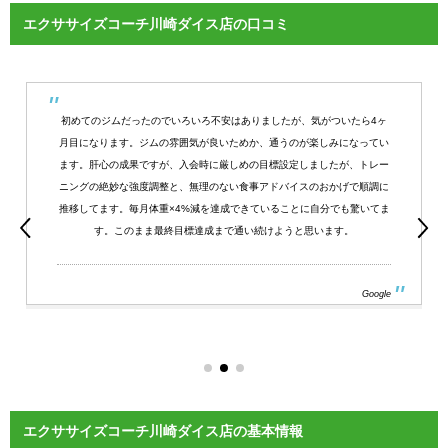
エクササイズコーチ川崎ダイス店の口コミ
初めてのジムだったのでいろいろ不安はありましたが、気がついたら4ヶ
月目になります。ジムの雰囲気が良いためか、通うのが楽しみになってい
ます。肝心の成果ですが、入会時に厳しめの目標設定しましたが、トレー
ニングの絶妙な強度調整と、無理のない食事アドバイスのおかげで順調に
推移してます。毎月体重×4%減を達成できていることに自分でも驚いてま
す。このまま最終目標達成まで通い続けようと思います。
Google
エクササイズコーチ川崎ダイス店の基本情報