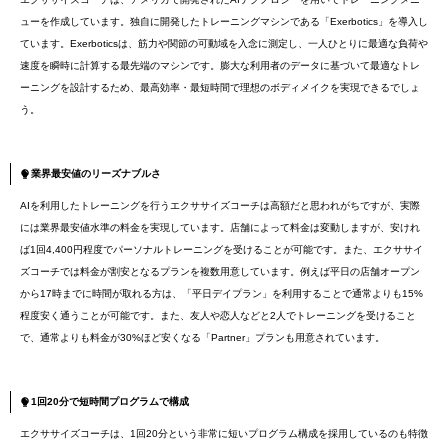
ューを作成しています。独自に開発したトレーニングマシンである「Exerbotics」を導入し
ています。Exerboticsは、筋力や関節の可動域を入念に測定し、一人ひとりに最適な負荷や
速度を瞬時に計算する最先端のマシンです。膨大な利用者のデータに基づいて最適なトレ
ーニングを設計するため、最高効率・最短時間で理想のボディメイクを実現できるでしょ
う。
業界最安値のリーズナブルさ
AIを利用したトレーニングを行うエクササイズコーチは高額だと思われがちですが、実際
には業界最安値水準の料金を実現しています。店舗によって料金は変動しますが、安けれ
ば1回4,400円程度でパーソナルトレーニングを受けることが可能です。また、エクササイ
ズコーチでは料金が割安となるプランを複数用意しています。例えば平日の店舗オープン
から17時までに時間が取れる方は、「平日デイプラン」を利用することで通常よりも15%
程度安く通うことが可能です。また、友人や恋人などと2人でトレーニングを受けること
で、通常よりも料金が30%ほど安くなる「Partner」プランも用意されています。
1回20分で短時間プログラムで構成
エクササイズコーチは、1回20分という非常に短いプログラム構成を採用しているのも特徴