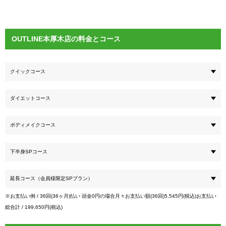
OUTLINE本厚木店の料金とコース
クイックコース
ダイエットコース
ボディメイクコース
下半身SPコース
延長コース（会員様限定SPプラン）
※お支払い例 / 36回(36ヶ月)払い 頭金0円の場合月々お支払い額(36回)5,545円(税込)お支払い
総合計 / 199,650円(税込)