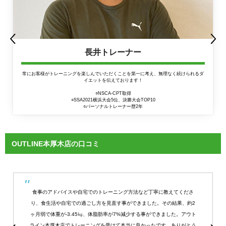
長井トレーナー
常にお客様がトレーニングを楽しんでいただくことを第一に考え、無理なく続けられるダ
イエットを伝えております！
○NSCA-CPT取得
○SSA2021横浜大会5位、決勝大会TOP10
○パーソナルトレーナー歴2年
OUTLINE本厚木店の口コミ
食事のアドバイスや自宅でのトレーニング方法など丁寧に教えてくださ
り、食生活や自宅での過ごし方を見直す事ができました。その結果、約2
ヶ月弱で体重が-3.45㎏、体脂肪率が7%減少する事ができました。アウト
ライン本厚木店でトレーニングを受けて本当に良かったです。ありがとう