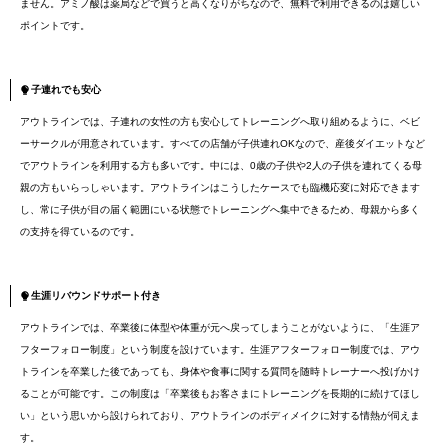
ません。アミノ酸は薬局などで買うと高くなりがちなので、無料で利用できるのは嬉しい
ポイントです。
子連れでも安心
アウトラインでは、子連れの女性の方も安心してトレーニングへ取り組めるように、ベビ
ーサークルが用意されています。すべての店舗が子供連れOKなので、産後ダイエットなど
でアウトラインを利用する方も多いです。中には、0歳の子供や2人の子供を連れてくる母
親の方もいらっしゃいます。アウトラインはこうしたケースでも臨機応変に対応できます
し、常に子供が目の届く範囲にいる状態でトレーニングへ集中できるため、母親から多く
の支持を得ているのです。
生涯リバウンドサポート付き
アウトラインでは、卒業後に体型や体重が元へ戻ってしまうことがないように、「生涯ア
フターフォロー制度」という制度を設けています。生涯アフターフォロー制度では、アウ
トラインを卒業した後であっても、身体や食事に関する質問を随時トレーナーへ投げかけ
ることが可能です。この制度は「卒業後もお客さまにトレーニングを長期的に続けてほし
い」という思いから設けられており、アウトラインのボディメイクに対する情熱が伺えま
す。