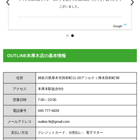
ございました。
Google
OUTLINE本厚木店の基本情報
住所
神奈川県厚木市田村町11-20アソルティ厚木田村町3B
アクセス
本厚木駅徒歩9分
営業日時
7:00～23:00
電話番号
045-777-6828
メールアドレス
outline.fit@gmail.com
支払い方法
クレジットカード、分割払い、電子マネー