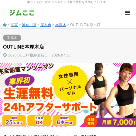
本サイトは一部のジム等から送客手数料を受領しています。
>
関東
>
神奈川県
>
厚木市
>
本厚木
> OUTLINE本厚木店
本厚木
OUTLINE本厚木店
2026.07.13 / 最終更新日：2026.07.13