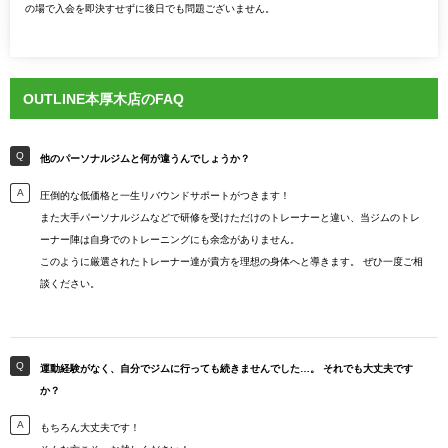
の場で入会を即決すせずに後日でも問題ございません。
OUTLINE本厚木店のFAQ
他のパーソナルジムと何が違うんでしょうか？
圧倒的な低価格と一生リバウンドサポートがつきます！
また大手パーソナルジムなどで研修を受けただけのトレーナーと違い、当ジムのトレ
ーナー陣は自身でのトレーニングにも余念がありません。
このように厳選されたトレーナー達が貴方を理想の身体へと導きます。 ぜひ一度ご相
談ください。
運動経験がなく、自分でジムに行っても続きませんでした…。 それでも大丈夫です
か？
もちろん大丈夫です！