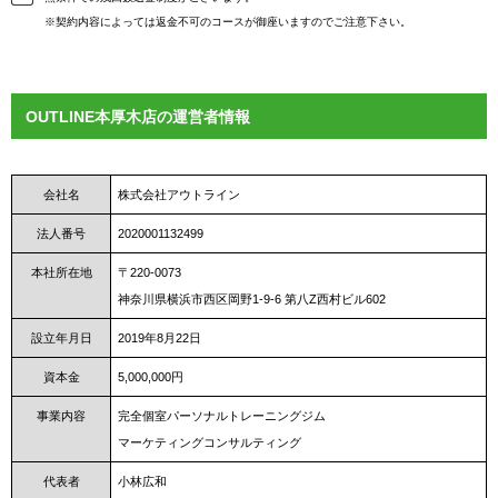
※契約内容によっては返金不可のコースが御座いますのでご注意下さい。
OUTLINE本厚木店の運営者情報
会社名
株式会社アウトライン
法人番号
2020001132499
本社所在地
〒220-0073
神奈川県横浜市西区岡野1-9-6 第八Z西村ビル602
設立年月日
2019年8月22日
資本金
5,000,000円
事業内容
完全個室パーソナルトレーニングジム
マーケティングコンサルティング
代表者
小林広和