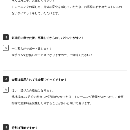
そんな方こそ、お越しください！
トレーニングの楽しさ、身体の変化を感じていただき、お客様に合わせたストレスの
ないダイエットをしていただけます。
短期的に痩せた後、卒業してからのリバウンドが怖い！
一生私共がサポート致します！
大手ジムでは無いサービスになりますので、ご期待ください！
金額は表示されてる金額ですべてですか？
はい、当ジムの総額になります。
他社様は1ヶ月分の料金しか記載がなかったり、トレーニング時間が短かったり、食事
指導で追加料金発生したりすることが多いと聞いております。
分割は可能ですか？