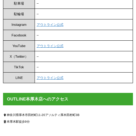
駐車場
–
駐輪場
–
Instagram
アウトライン公式
Facebook
–
YouTube
アウトライン公式
X（Twitter）
–
TikTok
–
LINE
アウトライン公式
OUTLINE本厚木店へのアクセス
神奈川県厚木市田村町11-20アソルティ厚木田村町3B
本厚木駅徒歩9分