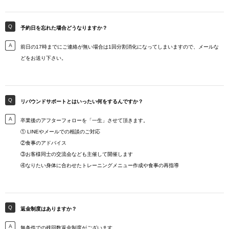
予約日を忘れた場合どうなりますか？
前日の17時までにご連絡が無い場合は1回分割消化になってしまいますので、メールな
どをお送り下さい。
リバウンドサポートとはいったい何をするんですか？
卒業後のアフターフォローを「一生」させて頂きます。
① LINEやメールでの相談のご対応
②食事のアドバイス
③お客様同士の交流会なども主催して開催します
④なりたい身体に合わせたトレーニングメニュー作成や食事の再指導
返金制度はありますか？
無条件での残回数返金制度がございます。