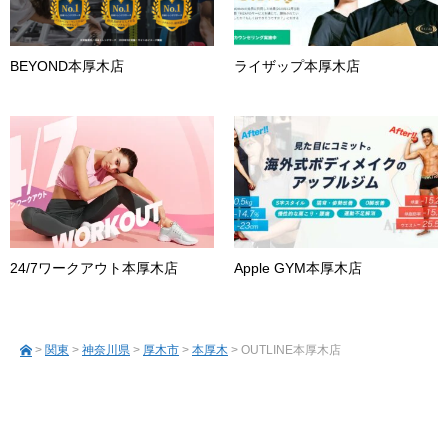
BEYOND本厚木店
ライザップ本厚木店
24/7ワークアウト本厚木店
Apple GYM本厚木店
>
関東
>
神奈川県
>
厚木市
>
本厚木
> OUTLINE本厚木店