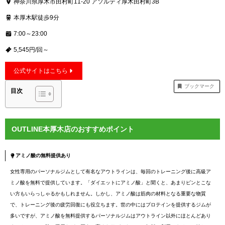
神奈川県厚木市田村町11-20 アソルティ厚木田村町3B
本厚木駅徒歩9分
7:00～23:00
5,545円/回～
公式サイトはこちら
ブックマーク
目次
OUTLINE本厚木店のおすすめポイント
アミノ酸の無料提供あり
女性専用のパーソナルジムとして有名なアウトラインは、毎回のトレーニング後に高級ア
ミノ酸を無料で提供しています。「ダイエットにアミノ酸」と聞くと、あまりピンとこな
い方もいらっしゃるかもしれません。しかし、アミノ酸は筋肉の材料となる重要な物質
で、トレーニング後の疲労回復にも役立ちます。世の中にはプロテインを提供するジムが
多いですが、アミノ酸を無料提供するパーソナルジムはアウトライン以外にほとんどあり