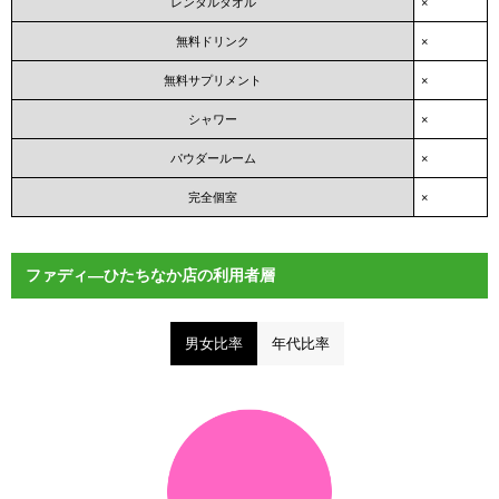
レンタルタオル
×
無料ドリンク
×
無料サプリメント
×
シャワー
×
パウダールーム
×
完全個室
×
ファディ―ひたちなか店の利用者層
男女比率
年代比率