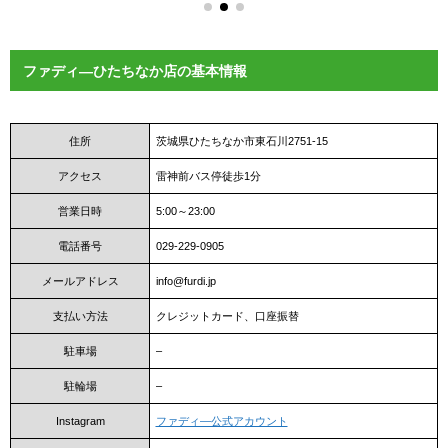
ファディ―ひたちなか店の基本情報
住所
茨城県ひたちなか市東石川2751-15
アクセス
雷神前バス停徒歩1分
営業日時
5:00～23:00
電話番号
029-229-0905
メールアドレス
info@furdi.jp
支払い方法
クレジットカード、口座振替
駐車場
–
駐輪場
–
Instagram
ファディ―公式アカウント