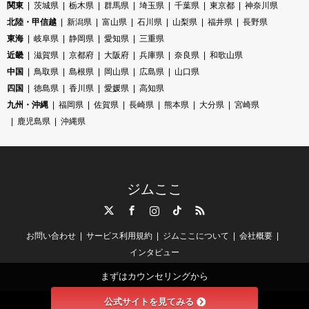
関東
茨城県
栃木県
群馬県
埼玉県
千葉県
東京都
神奈川県
北陸・甲信越
新潟県
富山県
石川県
山梨県
福井県
長野県
東海
岐阜県
静岡県
愛知県
三重県
近畿
滋賀県
京都府
大阪府
兵庫県
奈良県
和歌山県
中国
鳥取県
島根県
岡山県
広島県
山口県
四国
徳島県
香川県
愛媛県
高知県
九州・沖縄
福岡県
佐賀県
長崎県
熊本県
大分県
宮崎県
鹿児島県
沖縄県
ジムここ
Twitter
Facebook
Instagram
TikTok
RSS
お問い合わせ
サービス利用規約
ジムここについて
会社概要
インタビュー
まずはカウンセリングから
公式サイトを見てみる
©
ジムここ
. All Rights Reserved.