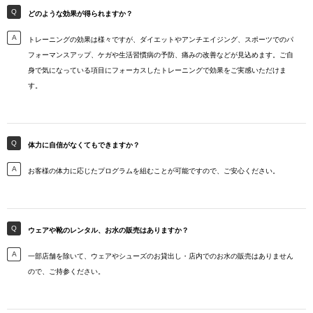
どのような効果が得られますか？
トレーニングの効果は様々ですが、ダイエットやアンチエイジング、スポーツでのパ
フォーマンスアップ、ケガや生活習慣病の予防、痛みの改善などが見込めます。ご自
身で気になっている項目にフォーカスしたトレーニングで効果をご実感いただけま
す。
体力に自信がなくてもできますか？
お客様の体力に応じたプログラムを組むことが可能ですので、ご安心ください。
ウェアや靴のレンタル、お水の販売はありますか？
一部店舗を除いて、ウェアやシューズのお貸出し・店内でのお水の販売はありません
ので、ご持参ください。