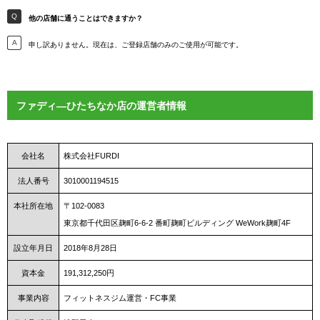
他の店舗に通うことはできますか？
申し訳ありません。現在は、ご登録店舗のみのご使用が可能です。
ファディ―ひたちなか店の運営者情報
会社名
株式会社FURDI
法人番号
3010001194515
本社所在地
〒102-0083
東京都千代田区麹町6-6-2 番町麹町ビルディング WeWork麹町4F
設立年月日
2018年8月28日
資本金
191,312,250円
事業内容
フィットネスジム運営・FC事業