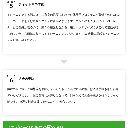
STEP
フィットネス体験
トレーニングする際には、ご自身の強度にあわせた体験用プログラムが登録されたQRコ
ードのカードを受け取りAIマシンに読み込ませます。マシンのモニターには、AIトレー
ナーとご自身が映るので、動きを確認しながら一緒にエクササイズできるので運動がは
じめての方でも簡単に集中してトレーニングいただけます。15分間の新感覚トレーニン
グをお楽しみください。
STEP
入会の申込
体験の終了後、ご感想等をお聞かせいただき、入会ご希望の場合は入会手続きを行わせ
ていただきます。一度ご自宅にお帰りになって、日を改めて入会手続きを行うことも可
能です。 無理な勧誘は致しませんのでご安心ください。
ファディ―ひたちなか店のFAQ