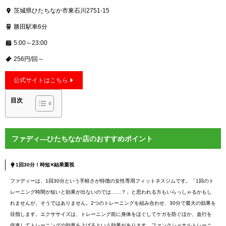
茨城県ひたちなか市東石川2751-15
勝田駅車6分
5:00～23:00
256円/回～
公式サイトはこちら
目次
ファディ―ひたちなか店のおすすめポイント
1回30分！時短✕結果重視
ファディーは、1回30分という手軽さが特徴の女性専用フィットネスジムです。「1回のト
レーニング時間が短いと効果が出ないのでは……？」と思われる方もいらっしゃるかもし
れませんが、そうではありません。2つのトレーニングを組み合わせ、30分で最大の効果を
目指します。エクササイズは、トレーニング前に身体をほぐしてケガを防ぐほか、血行を
促進してトレーニングの効率を上げるという効果があります。ファンクショナルトレーニ