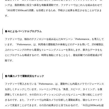
ングは、脂肪燃焼に役立つ多彩な有酸素運動です。ファディーではこれらを組み合わせて
「30分間で300kcalの消費」を目標とするため、手軽さと結果を両立させることができま
す。
AIによるパーソナルプログラム
ファディーでは、独自のテクノロジーを組み込んだAIマシーン「Pixfomrance」を導入して
います。「Pixfomrance」は、利用者の運動能力や体格などのデータを用いて、250種類以
上のトレーニングの中から最適なトレーニングメニューを算出します。膨大なデータをも
とにプログラムを構成するので、時間を無駄にすることなく、最短距離での目標達成が可
能です。
内臓カメラで運動状況をチェック
ファディーで導入されている「Pixfomrance」は、運動中にも内蔵カメラでパフォーマンス
を詳しくチェックしています。トレーニング中にも「角度、スピード、タイミング」を微
調整してくれるので、その日のコンディションにぴったりなメニューに取り組むことがで
きるのです。また、ファディーでは内蔵カメラが分析した運動結果を、後からスマートフ
ォンで見返すことができます。その日の結果がひと目でわかるので、「今日は300kcalを超