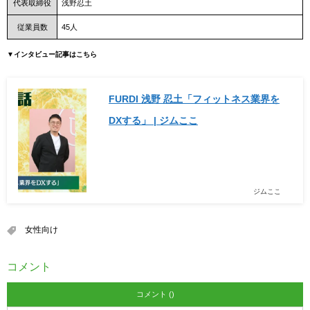
代表取締役
浅野忍土
従業員数
45人
▼インタビュー記事はこちら
FURDI 浅野 忍土「フィットネス業界を
DXする」 | ジムここ
ジムここ
女性向け
コメント
コメント ()