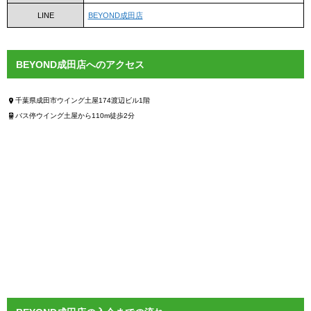
LINE
BEYOND成田店
BEYOND成田店へのアクセス
千葉県成田市ウイング土屋174渡辺ビル1階
バス停ウイング土屋から110m徒歩2分