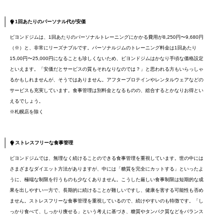
1回あたりのパーソナル代が安価
ビヨンドジムは、1回あたりのパーソナルトレーニングにかかる費用が8,250円〜9,680円
（※）と、非常にリーズナブルです。パーソナルジムのトレーニング料金は1回あたり
15,00円〜25,000円になることも珍しくないため、ビヨンドジムはかなり手頃な価格設定
といえます。「安価だとサービスの質もそれなりなのでは？」と思われる方もいらっしゃ
るかもしれませんが、そうではありません。アフタープロテインやレンタルウェアなどの
サービスも充実しています。食事管理は別料金となるものの、総合するとかなりお得とい
えるでしょう。
※札幌店を除く
ストレスフリーな食事管理
ビヨンドジムでは、無理なく続けることのできる食事管理を重視しています。世の中には
さまざまなダイエット方法がありますが、中には「糖質を完全にカットする」といったよ
うに、極端な制限を行うものも少なくありません。こうした厳しい食事制限は短期的な成
果を出しやすい一方で、長期的に続けることが難しいですし、健康を害する可能性も否め
ません。ストレスフリーな食事管理を重視しているので、続けやすいのも特徴です。「し
っかり食べて、しっかり痩せる」という考えに基づき、糖質やタンパク質などをバランス