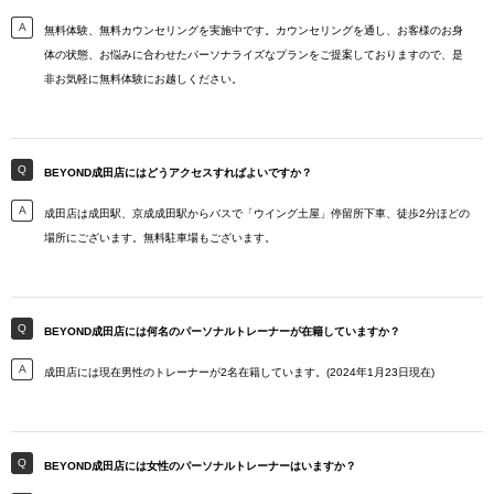
無料体験、無料カウンセリングを実施中です。カウンセリングを通し、お客様のお身
体の状態、お悩みに合わせたパーソナライズなプランをご提案しておりますので、是
非お気軽に無料体験にお越しください。
BEYOND成田店にはどうアクセスすればよいですか？
成田店は成田駅、京成成田駅からバスで「ウイング土屋」停留所下車、徒歩2分ほどの
場所にございます。無料駐車場もございます。
BEYOND成田店には何名のパーソナルトレーナーが在籍していますか？
成田店には現在男性のトレーナーが2名在籍しています。(2024年1月23日現在)
BEYOND成田店には女性のパーソナルトレーナーはいますか？