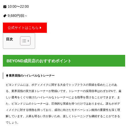
10:00〜22:00
9,680円/回～
公式サイトはこちら
目次
BEYOND成田店のおすすめポイント
業界屈指のハイレベルなトレーナー
ビヨンドジムには、ボディメイクに関する大会でトップクラスの実績を収めたことのあ
る、業界屈指の実力派トレーナーが勢揃いです。トレーナーの採用倍率はわずか2%で、厳
しい選考をくぐり抜けたハイレベルなトレーナーによる指導を受けることができます。ま
た、ビヨンドジムのトレーナーは、圧倒的な実績を持つだけではありません。誰もがボデ
ィメイクに対する情熱を持っており、成功に向けたモチベーション維持の重要性を深く理
解しています。人柄も明るい方が多いため、楽しくトレーニングを継続することができる
でしょう。