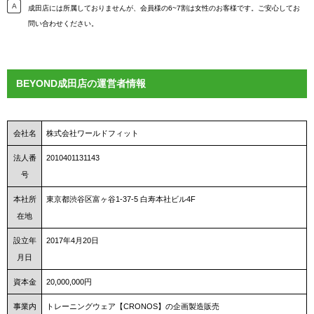
成田店には所属しておりませんが、会員様の6~7割は女性のお客様です。ご安心してお
問い合わせください。
BEYOND成田店の運営者情報
会社名
株式会社ワールドフィット
法人番
2010401131143
号
本社所
東京都渋谷区富ヶ谷1-37-5 白寿本社ビル4F
在地
設立年
2017年4月20日
月日
資本金
20,000,000円
事業内
トレーニングウェア【CRONOS】の企画製造販売