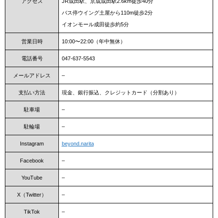
アクセス
JR成田駅、京成成田駅2.6km徒歩40分
バス停ウイング土屋から110m徒歩2分
イオンモール成田徒歩約5分
営業日時
10:00〜22:00（年中無休）
電話番号
047-637-5543
メールアドレス
–
支払い方法
現金、銀行振込、クレジットカード（分割あり）
駐車場
–
駐輪場
–
Instagram
beyond.narita
Facebook
–
YouTube
–
X（Twitter）
–
TikTok
–