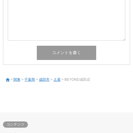
>
関東
>
千葉県
>
成田市
>
土屋
> BEYOND成田店
コンテンツ