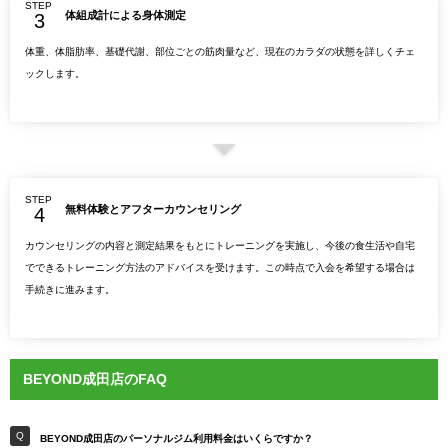
STEP
体組成計による身体測定
体重、体脂肪率、基礎代謝、部位ごとの筋肉量など、現在のカラダの状態を詳しくチェ
ックします。
STEP
無料体験とアフターカウンセリング
カウンセリングの内容と測定結果をもとにトレーニングを実施し、今後の食生活や自宅
でできるトレーニング方法のアドバイスを受けます。この時点で入会を希望する場合は
手続きに進みます。
BEYOND成田店のFAQ
BEYOND成田店のパーソナルジム利用料金はいくらですか？