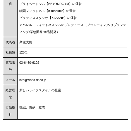
容
プライベートジム【BEYONDGYM】の運営
暗闇フィットネス【b-monster】の運営
ピラティススタジオ【KASANE】の運営
アパレル、フィットネスジムのプロデュース（ブランディング/リブランデ
ィング/業態開発/商品開発）
代表者
高城大樹
社員数
126名
電話番
03-6450-6102
号
メール
info@world-fit.co.jp
経営理
新しいライフスタイルの提案
念
行動指
挑戦、貢献、立志
針