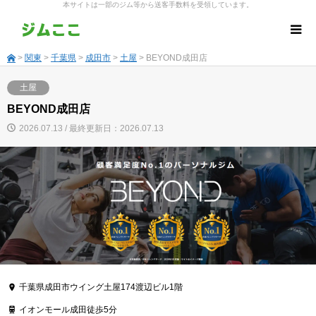
本サイトは一部のジム等から送客手数料を受領しています。
>
関東
>
千葉県
>
成田市
>
土屋
> BEYOND成田店
土屋
BEYOND成田店
2026.07.13 / 最終更新日：2026.07.13
千葉県成田市ウイング土屋174渡辺ビル1階
イオンモール成田徒歩5分