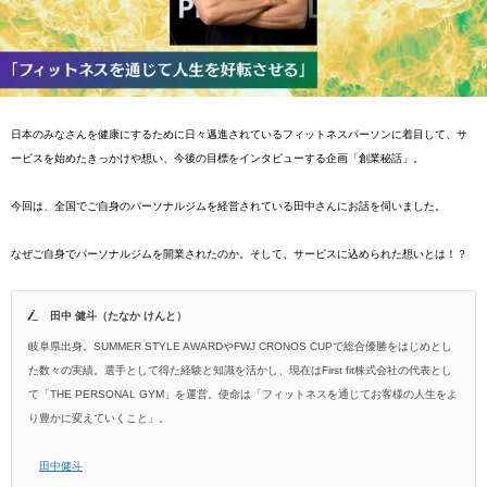
日本のみなさんを健康にするために日々邁進されているフィットネスパーソンに着目して、サ
ービスを始めたきっかけや想い、今後の目標をインタビューする企画「創業秘話」。
今回は、全国でご自身のパーソナルジムを経営されている田中さんにお話を伺いました。
なぜご自身でパーソナルジムを開業されたのか。そして、サービスに込められた想いとは！？
田中 健斗（たなか けんと）
岐阜県出身。SUMMER STYLE AWARDやFWJ CRONOS CUPで総合優勝をはじめとし
た数々の実績。選手として得た経験と知識を活かし、現在はFirst fit株式会社の代表とし
て「THE PERSONAL GYM」を運営。使命は「フィットネスを通じてお客様の人生をよ
り豊かに変えていくこと」。
田中健斗