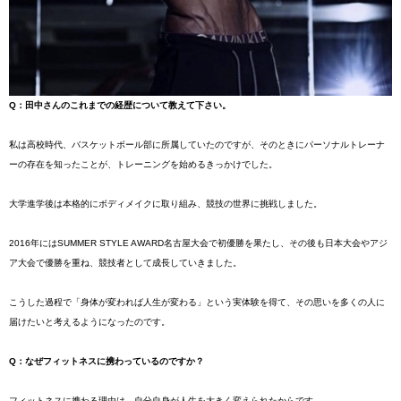
Q：田中さんのこれまでの経歴について教えて下さい。
私は高校時代、バスケットボール部に所属していたのですが、そのときにパーソナルトレーナ
ーの存在を知ったことが、トレーニングを始めるきっかけでした。
大学進学後は本格的にボディメイクに取り組み、競技の世界に挑戦しました。
2016年にはSUMMER STYLE AWARD名古屋大会で初優勝を果たし、その後も日本大会やアジ
ア大会で優勝を重ね、競技者として成長していきました。
こうした過程で「身体が変われば人生が変わる」という実体験を得て、その思いを多くの人に
届けたいと考えるようになったのです。
Q：なぜフィットネスに携わっているのですか？
フィットネスに携わる理由は、自分自身が人生を大きく変えられたからです。