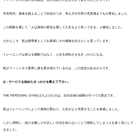
学生時代、身体を鍛えることで自信がつき、考え方や日常の充実感までもが変化しました。
この経験を通じて「人は身体の変化を通して人生をより良くできる」と確信しました。
だからこそ、私は指導者としてお客様にその価値を伝えたいと思っています。
トレーニングは単なる運動ではなく、人生を好転させるきっかけになる。
私がフィットネス業界に身を置き続けているのは、この信念があるからです。
Q：サービスを始めたきっかけを教えて下さい。
THE PERSONAL GYMを立ち上げたのは、自分自身の経験がすべての原点です。
私はトレーニングによって身体が変わり、人生がより充実することを体感しました。
しかし同時に、続ける難しさや正しい方法を知らないことで挫折してしまう人を多く目にして
きました。