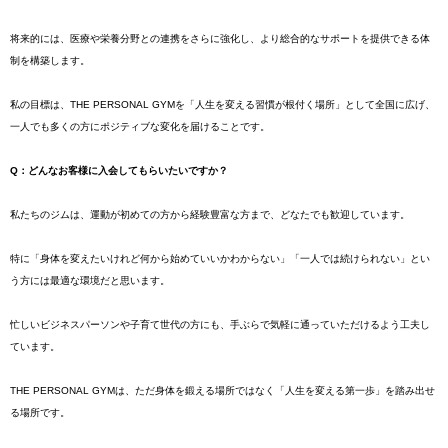
将来的には、医療や栄養分野との連携をさらに強化し、より総合的なサポートを提供できる体
制を構築します。
私の目標は、THE PERSONAL GYMを「人生を変える習慣が根付く場所」として全国に広げ、
一人でも多くの方にポジティブな変化を届けることです。
Q：どんなお客様に入会してもらいたいですか？
私たちのジムは、運動が初めての方から経験豊富な方まで、どなたでも歓迎しています。
特に「身体を変えたいけれど何から始めていいかわからない」「一人では続けられない」とい
う方には最適な環境だと思います。
忙しいビジネスパーソンや子育て世代の方にも、手ぶらで気軽に通っていただけるよう工夫し
ています。
THE PERSONAL GYMは、ただ身体を鍛える場所ではなく「人生を変える第一歩」を踏み出せ
る場所です。