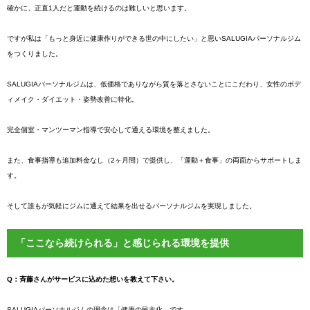
確かに、正直1人だと運動を続けるのは難しいと思います。
ですが私は「もっと身近に健康作りができる世の中にしたい」と思いSALUGIAパーソナルジム
をつくりました。
SALUGIAパーソナルジムは、低価格でありながら質を落とさないことにこだわり、女性のボデ
ィメイク・ダイエット・姿勢改善に特化。
完全個室・マンツーマン指導で安心して通える環境を整えました。
また、食事指導も追加料金なし（2ヶ月間）で提供し、「運動＋食事」の両面からサポートしま
す。
そして誰もが気軽にジムに通えて結果を出せるパーソナルジムを実現しました。
「ここなら続けられる」と感じられる環境を提供
Q：斉藤さんがサービスに込めた想いを教えて下さい。
SALUGIAパーソナルジムの理念は「健康の民主化」です。