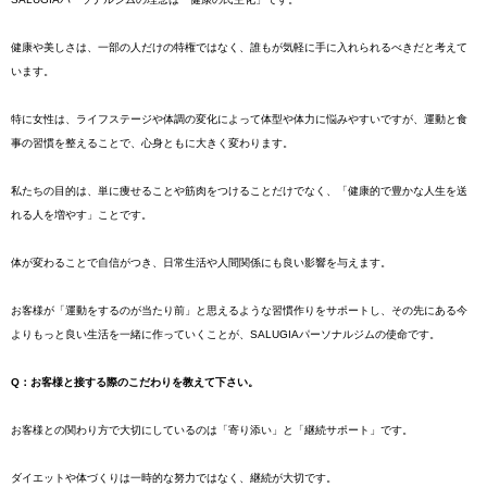
健康や美しさは、一部の人だけの特権ではなく、誰もが気軽に手に入れられるべきだと考えて
います。
特に女性は、ライフステージや体調の変化によって体型や体力に悩みやすいですが、運動と食
事の習慣を整えることで、心身ともに大きく変わります。
私たちの目的は、単に痩せることや筋肉をつけることだけでなく、「健康的で豊かな人生を送
れる人を増やす」ことです。
体が変わることで自信がつき、日常生活や人間関係にも良い影響を与えます。
お客様が「運動をするのが当たり前」と思えるような習慣作りをサポートし、その先にある今
よりもっと良い生活を一緒に作っていくことが、SALUGIAパーソナルジムの使命です。
Q：お客様と接する際のこだわりを教えて下さい。
お客様との関わり方で大切にしているのは「寄り添い」と「継続サポート」です。
ダイエットや体づくりは一時的な努力ではなく、継続が大切です。