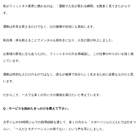
私がフィットネス業界に携わるのは、「運動で人生が変わる瞬間」を数多く見てきたからで
す。
運動は外見を変えるだけでなく、心の健康や自信にも直結します。
私自身、体を鍛えることでメンタルも前向きになり、人生の質が向上しました。
お客様の変化に立ち会うたびに、フィットネスの力を再確認し、この仕事のやりがいを強く感
じています。
運動は特別な人だけのものではなく、誰もが健康で自分らしく生きるために必要なものだと思
います。
だからこそ、一人でも多くの方にその価値を届けたいと考えています。
Q：サービスを始めたきっかけを教えて下さい。
大手ジムや24時間ジムでの指導経験を通じて、多くの方から「スポーツジムだと1人では行きづ
らい」「一人だとモチベーションが保てない」という声を耳にしました。