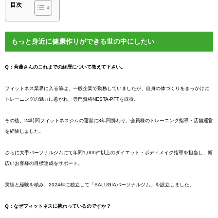
目次
もっと身近に健康作りができる世の中にしたい
Q：斉藤さんのこれまでの経歴について教えて下さい。
フィットネス業界に入る前は、一般企業で勤務していましたが、自身の体づくりをきっかけに
トレーニングの魅力に惹かれ、専門資格NESTA-PFTを取得。
その後、24時間フィットネスジムの運営に3年間携わり、会員様のトレーニング指導・店舗運営
を経験しました。
さらに大手パーソナルジムにて年間1,000件以上のダイエット・ボディメイク指導を担当し、幅
広いお客様の目標達成をサポート。
実績と経験を積み、2024年に独立して「SALUGIAパーソナルジム」を設立しました。
Q：なぜフィットネスに携わっているのですか？