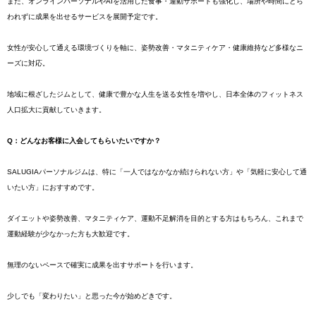
また、オンラインパーソナルやAIを活用した食事・運動サポートも強化し、場所や時間にとら
われずに成果を出せるサービスを展開予定です。
女性が安心して通える環境づくりを軸に、姿勢改善・マタニティケア・健康維持など多様なニ
ーズに対応。
地域に根ざしたジムとして、健康で豊かな人生を送る女性を増やし、日本全体のフィットネス
人口拡大に貢献していきます。
Q：どんなお客様に入会してもらいたいですか？
SALUGIAパーソナルジムは、特に「一人ではなかなか続けられない方」や「気軽に安心して通
いたい方」におすすめです。
ダイエットや姿勢改善、マタニティケア、運動不足解消を目的とする方はもちろん、これまで
運動経験が少なかった方も大歓迎です。
無理のないペースで確実に成果を出すサポートを行います。
少しでも「変わりたい」と思った今が始めどきです。