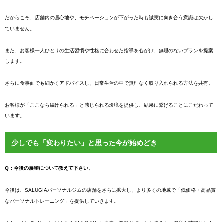
だからこそ、店舗内の居心地や、モチベーションが下がった時も誠実に向き合う意識は欠かし
ていません。
また、お客様一人ひとりの生活習慣や性格に合わせた指導を心がけ、無理のないプランを提案
します。
さらに食事面でも細かくアドバイスし、日常生活の中で無理なく取り入れられる方法を共有。
お客様が「ここなら続けられる」と感じられる環境を提供し、結果に繋げることにこだわって
います。
少しでも「変わりたい」と思った今が始めどき
Q：今後の展望について教えて下さい。
今後は、SALUGIAパーソナルジムの店舗をさらに拡大し、より多くの地域で「低価格・高品質
なパーソナルトレーニング」を提供していきます。