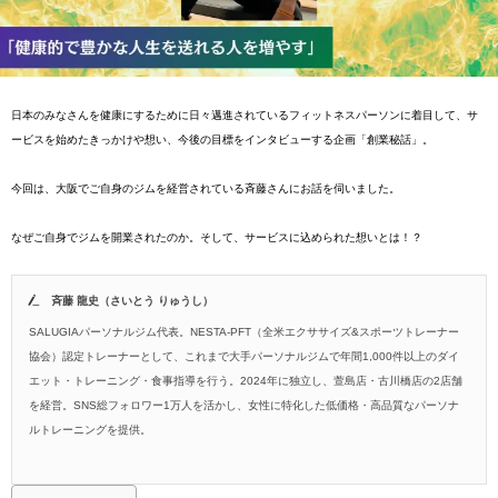
日本のみなさんを健康にするために日々邁進されているフィットネスパーソンに着目して、サ
ービスを始めたきっかけや想い、今後の目標をインタビューする企画「創業秘話」。
今回は、大阪でご自身のジムを経営されている斉藤さんにお話を伺いました。
なぜご自身でジムを開業されたのか。そして、サービスに込められた想いとは！？
斉藤 龍史（さいとう りゅうし）
SALUGIAパーソナルジム代表。NESTA-PFT（全米エクササイズ&スポーツトレーナー
協会）認定トレーナーとして、これまで大手パーソナルジムで年間1,000件以上のダイ
エット・トレーニング・食事指導を行う。2024年に独立し、萱島店・古川橋店の2店舗
を経営。SNS総フォロワー1万人を活かし、女性に特化した低価格・高品質なパーソナ
ルトレーニングを提供。