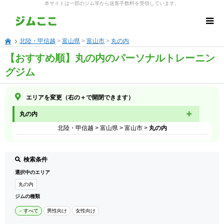
本サイトは一部のジム等から送客手数料を受領しています。
北陸・甲信越
>
富山県
>
富山市
>
丸の内
【おすすめ順】丸の内のパーソナルトレーニン
グジム
エリアを変更（右の＋で開閉できます）
丸の内
北陸・甲信越
>
富山県
>
富山市
>
丸の内
検索条件
選択中のエリア
丸の内
ジムの種類
すべて
男性向け
女性向け