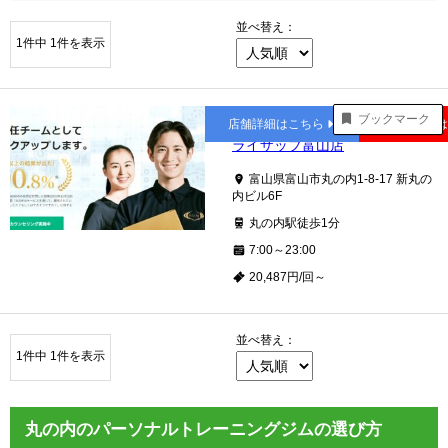
並べ替え：
1件中 1件を表示
丸の内
ブックマーク
店舗詳細はこちら
公式サイト
ライザップ富山店
富山県富山市丸の内1-8-17 新丸の
内ビル6F
丸の内駅徒歩1分
7:00～23:00
20,487円/回～
並べ替え：
1件中 1件を表示
丸の内のパーソナルトレーニングジムの選び方