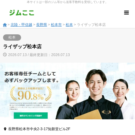
本サイトは一部のジム等から送客手数料を受領しています。
>
北陸・甲信越
>
長野県
>
松本市
>
松本
> ライザップ松本店
松本
ライザップ松本店
2026.07.13 / 最終更新日：2026.07.13
長野県松本市中央2-3-17知新堂ビル2F