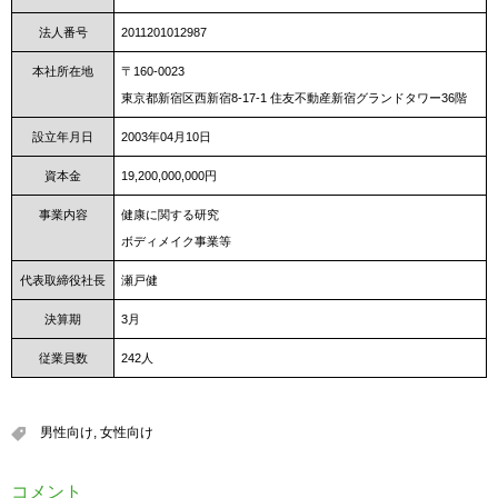
法人番号
2011201012987
本社所在地
〒160-0023
東京都新宿区西新宿8-17-1 住友不動産新宿グランドタワー36階
設立年月日
2003年04月10日
資本金
19,200,000,000円
事業内容
健康に関する研究
ボディメイク事業等
代表取締役社長
瀬戸健
決算期
3月
従業員数
242人
男性向け
,
女性向け
コメント