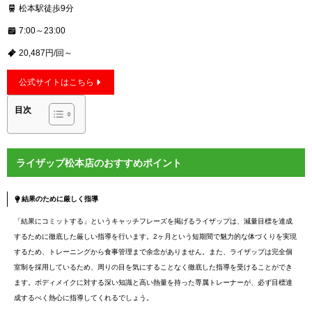
松本駅徒歩9分
7:00～23:00
20,487円/回～
公式サイトはこちら
目次
ライザップ松本店のおすすめポイント
結果のために厳しく指導
「結果にコミットする」というキャッチフレーズを掲げるライザップは、減量目標を達成
するために徹底した厳しい指導を行います。2ヶ月という短期間で魅力的な体づくりを実現
するため、トレーニングから食事管理まで余念がありません。また、ライザップは完全個
室制を採用しているため、周りの目を気にすることなく徹底した指導を受けることができ
ます。ボディメイクに対する深い知識と高い熱量を持った専属トレーナーが、必ず目標達
成するべく熱心に指導してくれるでしょう。