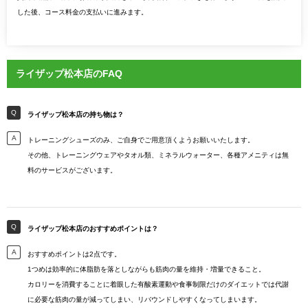
した後、コース料金の支払いに進みます。
ライザップ松本店のFAQ
ライザップ松本店の持ち物は？
トレーニングシューズのみ、ご自身でご用意頂くようお願いいたします。
その他、トレーニングウェアやタオル類、ミネラルウォーター、各種アメニティは無
料のサービスがございます。
ライザップ松本店のおすすめポイントは？
おすすめポイントは2点です。
1つめは効率的に体脂肪を落としながらも筋肉の量を維持・増量できること。
カロリーを消費することに着眼した有酸素運動や食事制限だけのダイエットでは代謝
に必要な筋肉の量が減ってしまい、リバウンドしやすくなってしまいます。