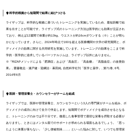
科学的根拠から短期間で結果に結びつける
ライザップは、科学的な根拠に基づいたトレーニングを実施しているため、最短距離で結
果を出すことが可能です。ライザップ式のトレーニング方法は医学的にも効果が立証され
ており、例えば12週間で体重が約13kg、ウエストが約16cmダウンする（※）ことが明ら
かになっています。さらに、2024年時点で160を超える医療機関や大学の研究期間と、ボ
ディメイクの効果に関する共同研究を実施しています。トレーニングの効果をここまで科
学的・医学的に追求しているパーソナルジムは、ライザップ以外にありません。
※『RIZAPメソッドによる「肥満症」および「高血圧」「高血糖」「高脂血症」の改善効
果』, 齋藤敬志・瀬戸健・迎綱治・幕田純, 自然科学社刊「医学と薬学」, 第71巻, 6号,
2014年6月
医師・管理栄養士・カウンセラーがチームを結成
ライザップでは、医師や管理栄養士、カウンセラーという3人の専門家がチームを組み、ボ
ディメイクの成功に向けて全力で伴走します。短期間でボディメイクを成功させるとなる
と、トレーニングのみでは不十分です。徹底した食事管理で適切な栄養を摂取する必要が
ありますし、ときにはメンタル面でのサポートが求められる場面もあるでしょう。「思っ
たように体重が落ちない」「少し便秘気味……」といった悩みに対して、いつでも管理栄