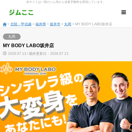
本サイトは一部のジム等から送客手数料を受領しています。
>
北陸・甲信越
>
福井県
>
坂井市
>
丸岡
> MY BODY LABO坂井店
丸岡
MY BODY LABO坂井店
2026.07.13 / 最終更新日：2026.07.13