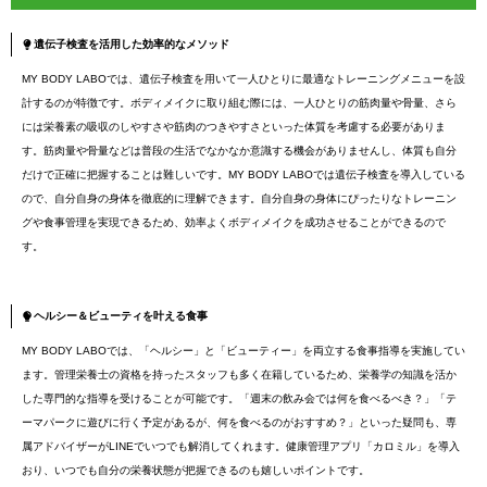
遺伝子検査を活用した効率的なメソッド
MY BODY LABOでは、遺伝子検査を用いて一人ひとりに最適なトレーニングメニューを設
計するのが特徴です。ボディメイクに取り組む際には、一人ひとりの筋肉量や骨量、さら
には栄養素の吸収のしやすさや筋肉のつきやすさといった体質を考慮する必要がありま
す。筋肉量や骨量などは普段の生活でなかなか意識する機会がありませんし、体質も自分
だけで正確に把握することは難しいです。MY BODY LABOでは遺伝子検査を導入している
ので、自分自身の身体を徹底的に理解できます。自分自身の身体にぴったりなトレーニン
グや食事管理を実現できるため、効率よくボディメイクを成功させることができるので
す。
ヘルシー＆ビューティを叶える食事
MY BODY LABOでは、「ヘルシー」と「ビューティー」を両立する食事指導を実施してい
ます。管理栄養士の資格を持ったスタッフも多く在籍しているため、栄養学の知識を活か
した専門的な指導を受けることが可能です。「週末の飲み会では何を食べるべき？」「テ
ーマパークに遊びに行く予定があるが、何を食べるのがおすすめ？」といった疑問も、専
属アドバイザーがLINEでいつでも解消してくれます。健康管理アプリ「カロミル」を導入
おり、いつでも自分の栄養状態が把握できるのも嬉しいポイントです。