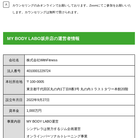
カウンセリングのみオンラインでお願いしております。Zoomにてご参加をお願いいた
します。カウンセリングは無料で受けられます。
MY BODY LABO坂井店の運営者情報
会社名
株式会社WithFitness
法人番号
4010001229724
本社所在地
〒100-0005
東京都千代田区丸の内1丁目8番3号 丸の内トラストタワー本館20階
設立年月日
2022年9月27日
資本金
1,000万円
事業内容
MY BODY LABO運営
シンデレラは努力するジム企画運営
オンラインパーソナルトレーニング事業