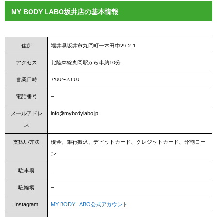
MY BODY LABO坂井店の基本情報
住所
福井県坂井市丸岡町一本田中29-2-1
アクセス
北陸本線丸岡駅から車約10分
営業日時
7:00〜23:00
電話番号
–
メールアドレ
info@mybodylabo.jp
ス
支払い方法
現金、銀行振込、デビットカード、クレジットカード、分割ロー
ン
駐車場
–
駐輪場
–
Instagram
MY BODY LABO公式アカウント