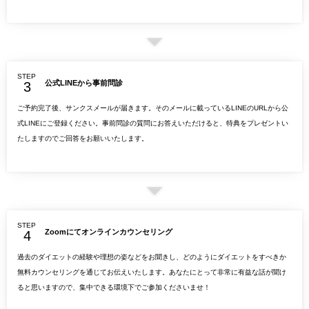
STEP
公式LINEから事前問診
ご予約完了後、サンクスメールが届きます。そのメールに載っているLINEのURLから公
式LINEにご登録ください。事前問診の質問にお答えいただけると、特典をプレゼントい
たしますのでご回答をお願いいたします。
STEP
Zoomにてオンラインカウンセリング
過去のダイエットの経験や理想の姿などをお聞きし、どのようにダイエットをすべきか
無料カウンセリングを通じてお伝えいたします。あなたにとって非常に有益な話が聞け
ると思いますので、集中できる環境下でご参加くださいませ！