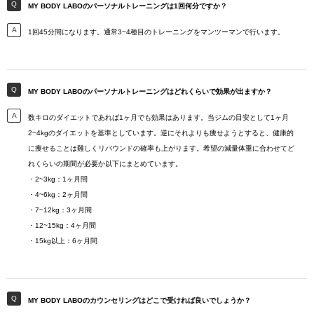
MY BODY LABOのパーソナルトレーニングは1回何分ですか？
1回45分間になります。通常3~4種目のトレーニングをマンツーマンで行います。
MY BODY LABOのパーソナルトレーニングはどれくらいで効果が出ますか？
数キロのダイエットであれば1ヶ月でも効果はあります。当ジムの目安として1ヶ月
2~4kgのダイエットを基準としています。逆にそれよりも痩せようとすると、健康的
に痩せることは難しくリバウンドの確率も上がります。希望の減量体重に合わせてど
れくらいの期間が必要か以下にまとめています。
・2~3kg：1ヶ月間
・4~6kg：2ヶ月間
・7~12kg：3ヶ月間
・12~15kg：4ヶ月間
・15kg以上：6ヶ月間
MY BODY LABOのカウンセリングはどこで受ければ良いでしょうか？