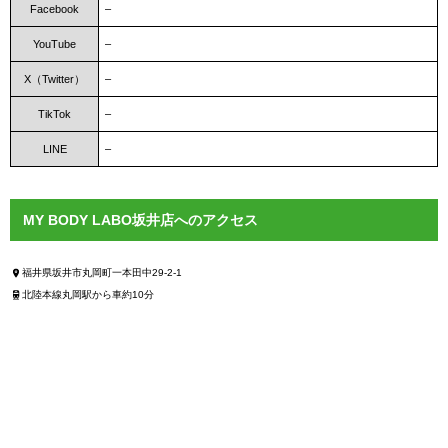
Facebook
–
YouTube
–
X（Twitter）
–
TikTok
–
LINE
–
MY BODY LABO坂井店へのアクセス
福井県坂井市丸岡町一本田中29-2-1
北陸本線丸岡駅から車約10分