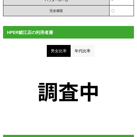
パウダールーム
–
完全個室
〇
HPER鯖江店の利用者層
男女比率
年代比率