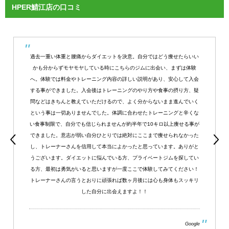
HPER鯖江店の口コミ
過去一重い体重と腰痛からダイエットを決意。自分ではどう痩せたらいい
かも分からずモヤモヤしている時にこちらのジムに出会い、まずは体験
へ。体験では料金やトレーニング内容の詳しい説明があり、安心して入会
する事ができました。入会後はトレーニングのやり方や食事の摂り方、疑
問などはきちんと教えていただけるので、よく分からないまま進んでいく
という事は一切ありませんでした。体調に合わせたトレーニングと辛くな
い食事制限で、自分でも信じられませんが約半年で10キロ以上痩せる事が
できました。意志が弱い自分ひとりでは絶対にここまで痩せられなかった
し、トレーナーさんを信用して本当によかったと思っています。ありがと
うございます。ダイエットに悩んでいる方、プライベートジムを探してい
る方、最初は勇気がいると思いますが一度ここで体験してみてください！
トレーナーさんの言うとおりに頑張れば数ヶ月後には心も身体もスッキリ
した自分に出会えますよ！！
Google