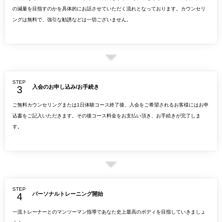
の減量を目指すのかを具体的にお話させていただく流れとなっております。カウンセリ
ングは無料で、強引な勧誘などは一切ございません。
STEP
入会のお申し込み/お手続き
ご無料カウンセリングまたは1日体験コース終了後、入会をご希望されるお客様にはお申
込書をご記入いただきます。その後コース料金をお支払い頂き、お手続きが完了しま
す。
STEP
パーソナルトレーニング開始
一流トレーナーとのマンツーマン指導であなた史上最高のボディを目指していきましょ