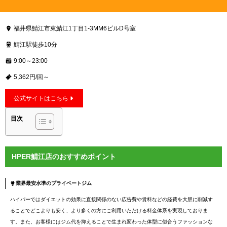
福井県鯖江市東鯖江1丁目1-3MM6ビルD号室
鯖江駅徒歩10分
9:00～23:00
5,362円/回～
公式サイトはこちら
目次
HPER鯖江店のおすすめポイント
業界最安水準のプライベートジム
ハイパーではダイエットの効果に直接関係のない広告費や賃料などの経費を大胆に削減す
ることでどこよりも安く、より多くの方にご利用いただける料金体系を実現しておりま
す。また、お客様にはジム代を抑えることで生まれ変わった体型に似合うファッションな