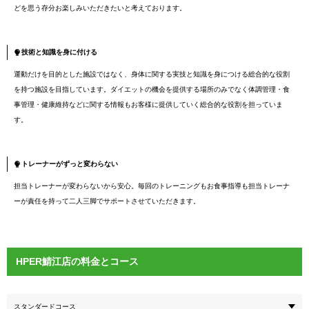
どを思う存分お楽しみいただきたいと考えております。
技術と知識を身に付ける
運動だけを目的とした施設ではなく、身体に関する実技と知識を身につける総合的な役割
を持つ施設を目指しています。ダイエットの機会を提供する場所のみでなく体調管理・食
事管理・健康維持などに関する情報もお客様に提供していく総合的な役割を担っていま
す。
トレーナーがずっと変わらない
担当トレーナーが変わらないから安心。毎回のトレーニングもお食事指導も担当トレーナ
ーが責任を持って二人三脚でサポートさせていただきます。
HPER鯖江店の料金とコース
スタンダードコース