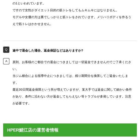
の1といわれています。
ですので女性がダイエット目的の筋トレをしてもムキムキにはなりません。
モデルや女優の方は裏でしっかりと筋トレをされています。メリハリボディを作るう
えで筋トレはかかせません。
途中で退会した場合、返金保証などはありますか?
原則、お客様のご都合での退会につきましては一切返金できませんのでご了承くださ
い。
当ジム都合による指導中止につきましては、残り期間分を換算してご返金いたしま
す。
最近30日間返金保障という所が増えていますが、某大手では返金に関して細かい条件
があり、条件に沿わない方が返金してもらえない等トラブルが多発しています。注意
が必要です。
HPER鯖江店の運営者情報