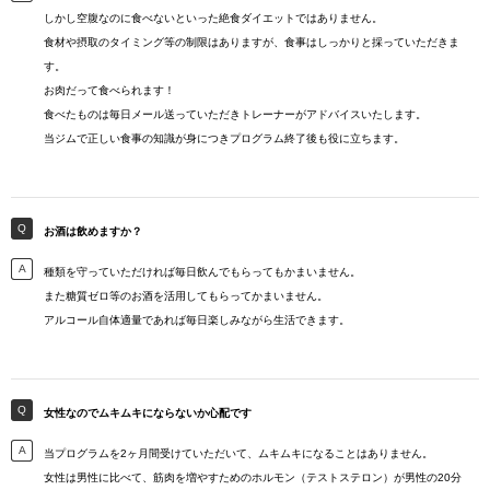
しかし空腹なのに食べないといった絶食ダイエットではありません。
食材や摂取のタイミング等の制限はありますが、食事はしっかりと採っていただきま
す。
お肉だって食べられます！
食べたものは毎日メール送っていただきトレーナーがアドバイスいたします。
当ジムで正しい食事の知識が身につきプログラム終了後も役に立ちます。
お酒は飲めますか？
種類を守っていただければ毎日飲んでもらってもかまいません。
また糖質ゼロ等のお酒を活用してもらってかまいません。
アルコール自体適量であれば毎日楽しみながら生活できます。
女性なのでムキムキにならないか心配です
当プログラムを2ヶ月間受けていただいて、ムキムキになることはありません。
女性は男性に比べて、筋肉を増やすためのホルモン（テストステロン）が男性の20分