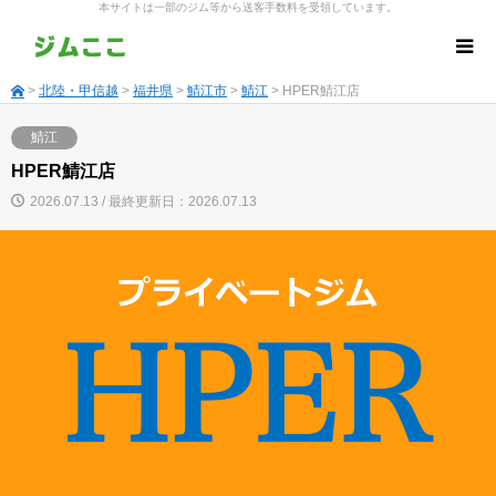
本サイトは一部のジム等から送客手数料を受領しています。
>
北陸・甲信越
>
福井県
>
鯖江市
>
鯖江
> HPER鯖江店
鯖江
HPER鯖江店
2026.07.13 / 最終更新日：2026.07.13