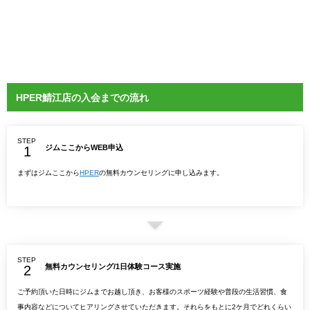
HPER鯖江店の入会までの流れ
STEP
ジムここからWEB申込
まずはジムここから
HPER
の無料カウンセリングに申し込みます。
STEP
無料カウンセリング/1日体験コース実施
ご予約頂いた日時にジムまでお越し頂き、お客様のスポーツ経験や普段の生活習慣、食
事内容などについてヒアリングさせていただきます。それらをもとに2ケ月でどれくらい