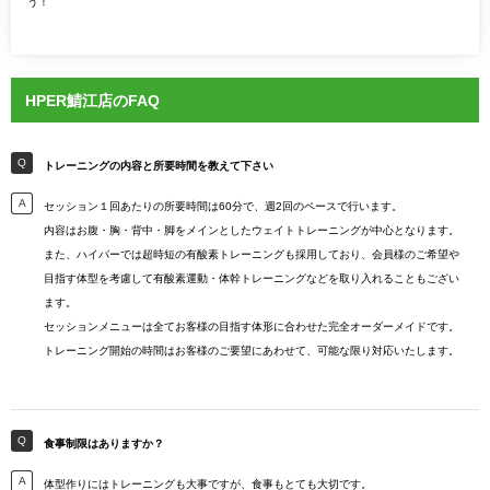
う！
HPER鯖江店のFAQ
トレーニングの内容と所要時間を教えて下さい
セッション１回あたりの所要時間は60分で、週2回のペースで行います。
内容はお腹・胸・背中・脚をメインとしたウェイトトレーニングが中心となります。
また、ハイパーでは超時短の有酸素トレーニングも採用しており、会員様のご希望や
目指す体型を考慮して有酸素運動・体幹トレーニングなどを取り入れることもござい
ます。
セッションメニューは全てお客様の目指す体形に合わせた完全オーダーメイドです。
トレーニング開始の時間はお客様のご要望にあわせて、可能な限り対応いたします。
食事制限はありますか？
体型作りにはトレーニングも大事ですが、食事もとても大切です。