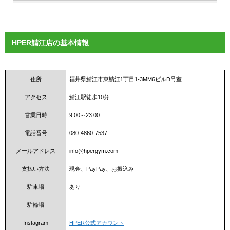
HPER鯖江店の基本情報
住所
福井県鯖江市東鯖江1丁目1-3MM6ビルD号室
アクセス
鯖江駅徒歩10分
営業日時
9:00～23:00
電話番号
080-4860-7537
メールアドレス
info@hpergym.com
支払い方法
現金、PayPay、お振込み
駐車場
あり
駐輪場
–
Instagram
HPER公式アカウント