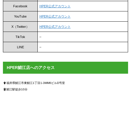
Facebook
HPER公式アカウント
YouTube
HPER公式アカウント
X（Twitter）
HPER公式アカウント
TikTok
–
LINE
–
HPER鯖江店へのアクセス
福井県鯖江市東鯖江1丁目1-3MM6ビルD号室
鯖江駅徒歩10分