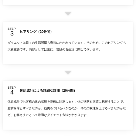
STEP
ヒアリング（20分間）
ダイエットは日々の生活習慣も密接にかかわっています。そのため、このヒアリングも
大変重要です。内容としては主に、普段の食生活に関して伺います。
STEP
体組成計による詳細な計測（20分間）
体組成計でお客様の体の状態を正確に計測します。体の状態を正確に把握することで、
脂肪を落とすべきなのか、筋肉をつけるべきなのか、体の柔軟性を上げるべきなのかな
ど、お客さまにとって最適なダイエット方法がわかります。