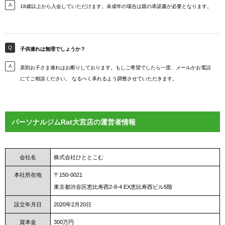
18歳以上から入会していただけます。未成年の場合は親の承諾書が必要となります。
子供連れは無理でしょうか？
原則お子さま連れはお断りしております。もしご希望でしたら一度、メールかお電話
にてご相談ください。 なるべく承れるよう調整させていただきます。
パーソナルジムRat大宮店の運営者情報
会社名
株式会社ひととこむ
本社所在地
〒150-0021
東京都渋谷区恵比寿西2-8-4 EX恵比寿西ビル5階
設立年月日
2020年2月20日
資本金
300万円