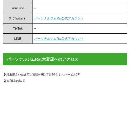
YouTube
–
X（Twitter）
パーソナルジムRat公式アカウント
TikTok
–
LINE
パーソナルジムRat公式アカウント
パーソナルジムRat大宮店へのアクセス
埼玉県さいたま市大宮区仲町1丁目20-1 シルバービル2F
大宮駅徒歩2分