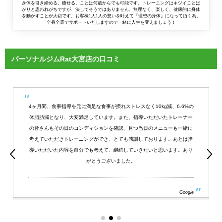
身体を引き締める。痩せる。ことは何歳からでも可能です。トレーニングはキツイことば
かりと思われがちですが、決してそうではありません。無理なく、楽しく、健康的に身体
を動かすことが大切です。お客様1人1人の想いを叶えて『理想の身体』になって頂く為、
全身全霊でサポートいたしますので一緒に人生を変えましょう！
パーソナルジムRat大宮店の口コミ
4ヶ月間、食事指導を元に満足な食事が摂れストレスなく10kg減、6.6%の
体脂肪減となり、大変満足しています。また、指導いただいたトレーナー
の皆さんもその日のコンディションを確認、且つ当日のメニューも一緒に
考えていただきトレーニングができ、とても感謝しております。あとは指
導いただいた内容を自分でも考えて、継続していきたいと思います。あり
がとうございました。
Google