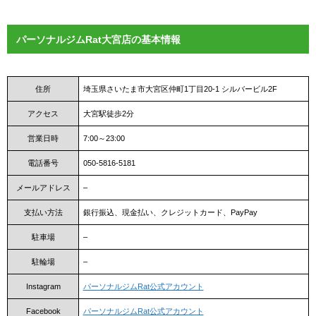
パーソナルジムRat大宮店の基本情報
住所
埼玉県さいたま市大宮区仲町1丁目20-1 シルバービル2F
アクセス
大宮駅徒歩2分
営業日時
7:00～23:00
電話番号
050-5816-5181
メールアドレス
–
支払い方法
銀行振込、現金払い、クレジットカード、PayPay
駐車場
–
駐輪場
–
Instagram
パーソナルジムRat公式アカウント
Facebook
パーソナルジムRat公式アカウント