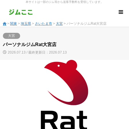
本サイトは一部のジム等から送客手数料を受領しています。
>
関東
>
埼玉県
>
さいたま市
>
大宮
> パーソナルジムRat大宮店
大宮
パーソナルジムRat大宮店
2026.07.13 / 最終更新日：2026.07.13