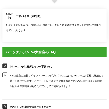
STEP
アドバイス（20分間）
いよいよお待ちかね、お伺いした内容から、あなたに最適なダイエット方法をご提案さ
せていただきます。
パーソナルジムRat大宮店のFAQ
トレーニングに挫折しないか不安です。
Ratは独自の挫折しずらいトレーニングプログラムのため、95.2%のお客様に継続して
通って頂けています。万が一、トレーニングや食事方法が合わない場合は３０日間の
全額返金保証制度があるため安心してご利用頂けます！
どのくらいの期間で成果が出ますか？