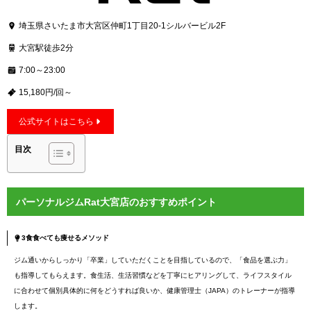
埼玉県さいたま市大宮区仲町1丁目20-1シルバービル2F
大宮駅徒歩2分
7:00～23:00
15,180円/回～
公式サイトはこちら
目次
パーソナルジムRat大宮店のおすすめポイント
3食食べても痩せるメソッド
ジム通いからしっかり「卒業」していただくことを目指しているので、「食品を選ぶ力」
も指導してもらえます。食生活、生活習慣などを丁寧にヒアリングして、ライフスタイル
に合わせて個別具体的に何をどうすれば良いか、健康管理士（JAPA）のトレーナーが指導
します。