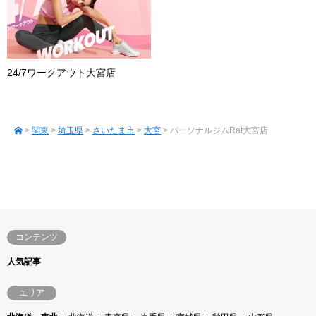
24/7ワークアウト大宮店
>
関東
>
埼玉県
>
さいたま市
>
大宮
> パーソナルジムRat大宮店
コンテンツ
人気記事
エリア