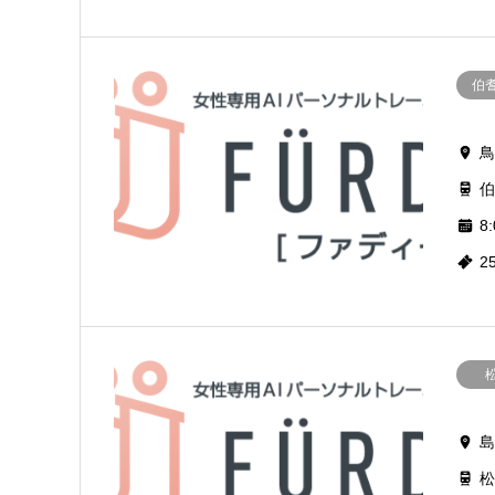
伯
鳥
伯
8:
2
島
松