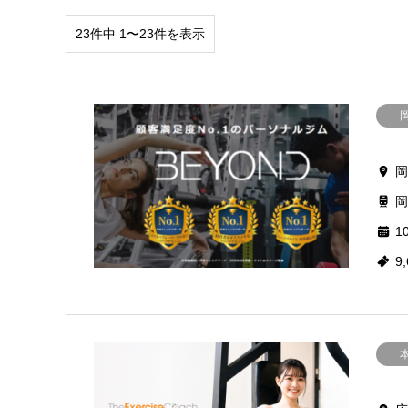
23件中 1〜23件を表示
岡
岡
10
9