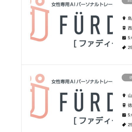
西
島
西
5:
2
山
徳
5:
2