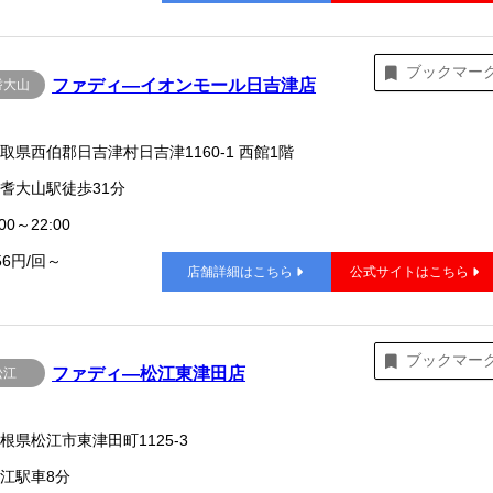
ブックマー
ファディ―イオンモール日吉津店
耆大山
取県西伯郡日吉津村日吉津1160-1 西館1階
耆大山駅徒歩31分
00～22:00
56円/回～
店舗詳細はこちら
公式サイトはこちら
ブックマー
ファディ―松江東津田店
松江
根県松江市東津田町1125-3
江駅車8分