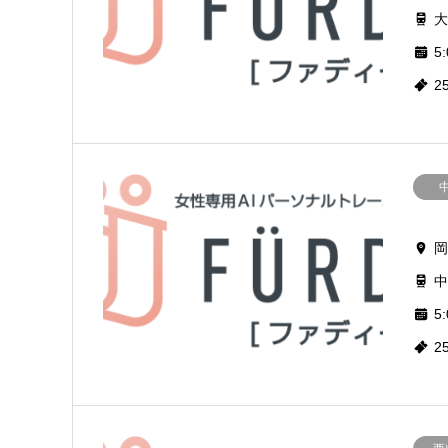
大
5:
2
岡
中
5:
2