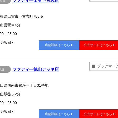
ファディ―出雲下古志店
出雲
根県出雲市下古志町753-5
出雲駅車4分
00～23:00
56円/回～
店舗詳細はこちら
公式サイトはこちら
ブックマー
ファディ―徳山デッキ店
徳山
口県周南市銀座一丁目31番地
山駅徒歩2分
00～23:00
56円/回～
店舗詳細はこちら
公式サイトはこちら