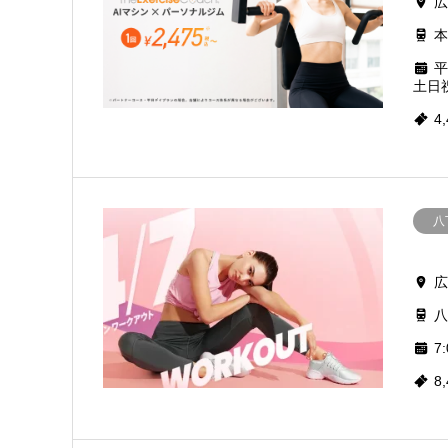
広
本
平
土日祝
4
八
広
八
7:
8