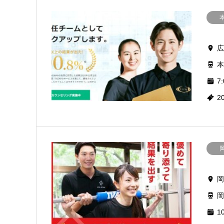
広
本
7:
2
岡
岡
10