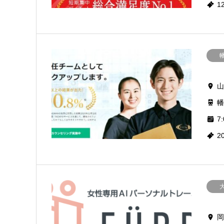
1
山
幡
7:
2
岡