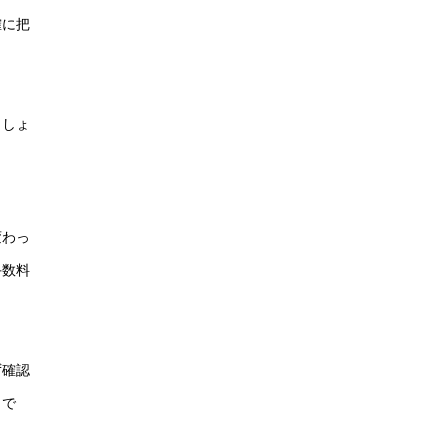
確に把
ましょ
変わっ
手数料
ず確認
トで