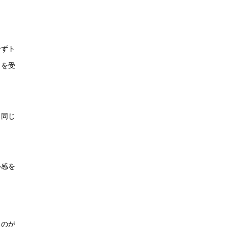
せずト
トを受
、同じ
心感を
るのが