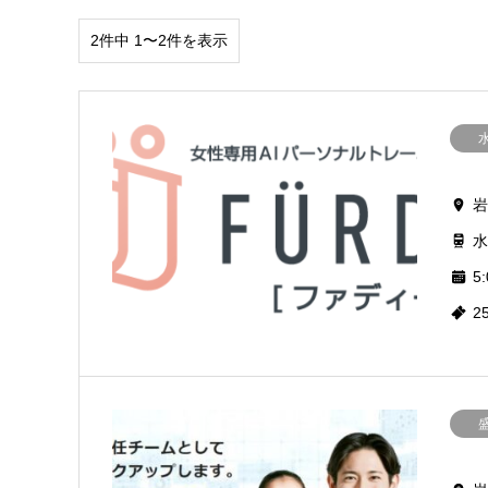
2件中 1〜2件を表示
岩
水
5:
2