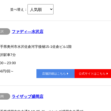
並べ替え：
ファディ―水沢店
水沢
手県奥州市水沢佐倉河字後樋15-1佐倉ビル1階
沢駅車7分
00～23:00
56円/回～
店舗詳細はこちら
公式サイトはこちら
ライザップ盛岡店
盛岡