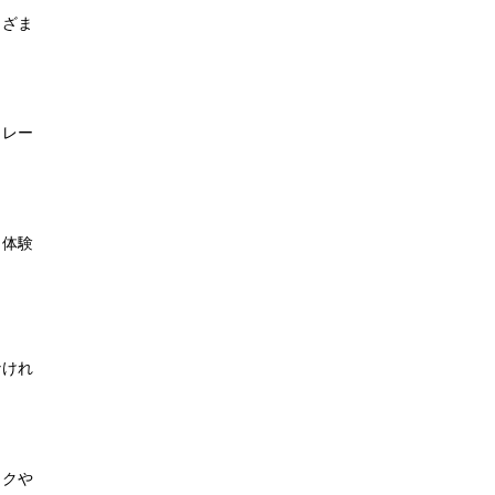
まざま
トレー
。体験
なけれ
イクや