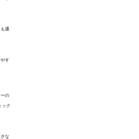
にも通
けやす
ナーの
ェック
寧さな