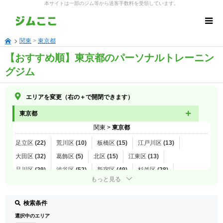
本サイトは一部のジム等から送客手数料を受領しています。
関東
>
東京都
【おすすめ順】東京都のパーソナルトレーニン
グジム
エリアを変更（右の＋で開閉できます）
東京都
関東
>
東京都
足立区 (22)
荒川区 (10)
板橋区 (15)
江戸川区 (13)
大田区 (32)
葛飾区 (5)
北区 (15)
江東区 (13)
品川区 (29)
渋谷区 (52)
新宿区 (49)
杉並区 (28)
もっと見る
墨田区 (24)
世田谷区 (64)
台東区 (19)
中央区 (30)
千代田区 (16)
豊島区 (37)
中野区 (24)
練馬区 (19)
検索条件
文京区 (17)
港区 (38)
目黒区 (32)
昭島市 (1)
青梅市 (1)
選択中のエリア