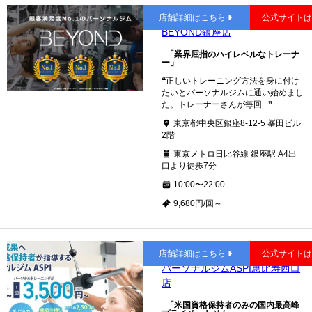
銀座
店舗詳細はこちら
公式サイト
BEYOND銀座店
「業界屈指のハイレベルなトレーナ
ー」
❝正しいトレーニング方法を身に付け
たいとパーソナルジムに通い始めまし
た。トレーナーさんが毎回...❞
東京都中央区銀座8-12-5 峯田ビル
2階
東京メトロ日比谷線 銀座駅 A4出
口より徒歩7分
10:00〜22:00
9,680円/回～
恵比寿
店舗詳細はこちら
公式サイト
パーソナルジムASPI恵比寿西口
店
「米国資格保持者のみの国内最高峰