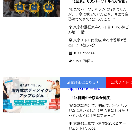
「1回あたりのパーソナル代が安価」
❝初めてパーソナルジムに行きました
が、丁寧に教えていただき、今まで自
己流でできてなかったこと...❞
東京都港区東麻布3丁目3-12小林ビ
ル地下1階
東京メトロ南北線 麻布十番駅 6番
出口より徒歩4分
10:00〜22:00
9,680円/回～
三鷹
店舗詳細はこちら
公式サイト
Apple GYM三鷹店
「14日間の全額返金制度」
❝結婚式に向けて、初めてパーソナル
ジムに通いました！初心者にも分かり
やすいように丁寧にフォー...❞
東京都三鷹市下連雀3-23-12 アー
ジェントビル502