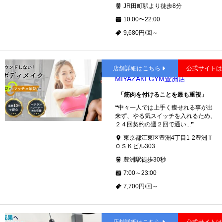
JR田町駅より徒歩8分
10:00〜22:00
9,680円/回～
豊洲
店舗詳細はこちら
公式サイト
MIYAZAKI GYM豊洲店
「筋肉を付けることを最も重視」
❝中々一人では上手く痩せれる事が出
来ず、やる気スイッチを入れるため、
２４回契約の週２回で通い...❞
東京都江東区豊洲4丁目1-2豊洲Ｔ
ＯＳＫビル303
豊洲駅徒歩30秒
7:00～23:00
7,700円/回～
自由が丘