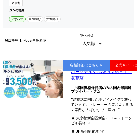
清瀬市 (1)
小金井市 (1)
国立市 (1)
国分寺市 (3)
東京都
狛江市 (2)
立川市 (13)
多摩市 (4)
調布市 (5)
ジムの種類
西東京市 (5)
八王子市 (5)
羽村市 (1)
東村山市 (4)
すべて
男性向け
女性向け
府中市 (3)
町田市 (10)
三鷹市 (4)
武蔵野市 (15)
並べ替え：
682件中 1〜682件を表示
新宿
店舗詳細はこちら
公式サイト
パーソナルジムASPI新宿三丁目
御苑店
「米国資格保持者のみの国内最高峰
プライベートジム」
❝結婚式に向けたボディメイクで通っ
ています。トレーナーの皆さんも明る
く素敵な人ばかりで、室内...❞
東京都新宿区新宿2-11-4 ストーク
ビル長崎 5F
JR新宿駅徒歩7分