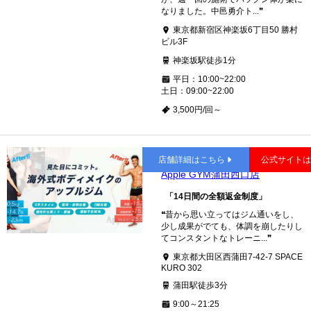
なりました。中邑勇介ト...❞
東京都新宿区神楽坂6丁目50 勝村
ビル3F
神楽坂駅徒歩1分
平日：10:00~22:00
土日：09:00~22:00
3,500円/回～
蒲田
店舗詳細はこちら
公式サイト
Apple GYM蒲田西口店
「14日間の全額返金制度」
❝昔から思い立ってはジム通いをし、
少し成果がでても、体調を崩したりし
てコンスタントなトレーニ...❞
東京都大田区西蒲田7-42-7 SPACE
KURO 302
蒲田駅徒歩3分
9:00～21:25