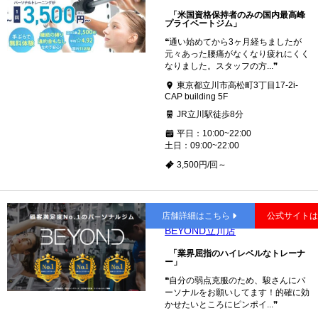
「米国資格保持者のみの国内最高峰
プライベートジム」
❝通い始めてから3ヶ月経ちましたが
元々あった腰痛がなくなり疲れにくく
なりました。スタッフの方...❞
東京都立川市高松町3丁目17-2i-
CAP building 5F
JR立川駅徒歩8分
平日：10:00~22:00
土日：09:00~22:00
3,500円/回～
立川
店舗詳細はこちら
公式サイト
BEYOND立川店
「業界屈指のハイレベルなトレーナ
ー」
❝自分の弱点克服のため、駿さんにパ
ーソナルをお願いしてます！的確に効
かせたいところにピンポイ...❞