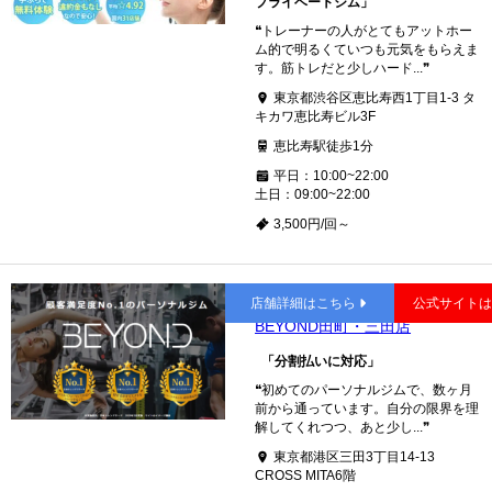
プライベートジム」
❝トレーナーの人がとてもアットホー
ム的で明るくていつも元気をもらえま
す。筋トレだと少しハード...❞
東京都渋谷区恵比寿西1丁目1-3 タ
キカワ恵比寿ビル3F
恵比寿駅徒歩1分
平日：10:00~22:00
土日：09:00~22:00
3,500円/回～
田町
店舗詳細はこちら
公式サイト
BEYOND田町・三田店
「分割払いに対応」
❝初めてのパーソナルジムで、数ヶ月
前から通っています。自分の限界を理
解してくれつつ、あと少し...❞
東京都港区三田3丁目14-13
CROSS MITA6階