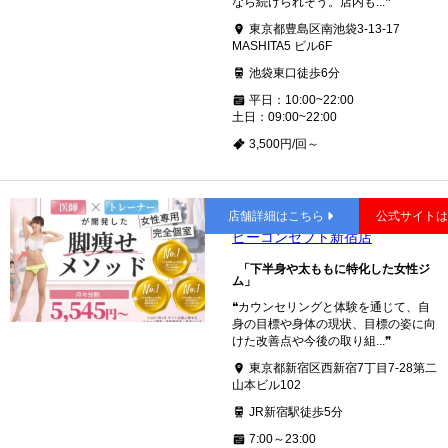
なら続けられそう。店内も...❞
東京都豊島区南池袋3-13-17
MASHITA5 ビル6F
池袋東口徒歩6分
平日：10:00~22:00
土日：09:00~22:00
3,500円/回～
新宿
店舗詳細はこちら
公式サイト
ビーコンセプト新宿店
「下半身や太ももに特化した女性ジ
ム」
❝カウンセリングと体験を通じて、自
身の目標や身体の現状、目標の姿に向
けた改善点や今後の取り組...❞
東京都新宿区西新宿7丁目7-28第二
山本ビル102
JR新宿駅徒歩5分
7:00～23:00