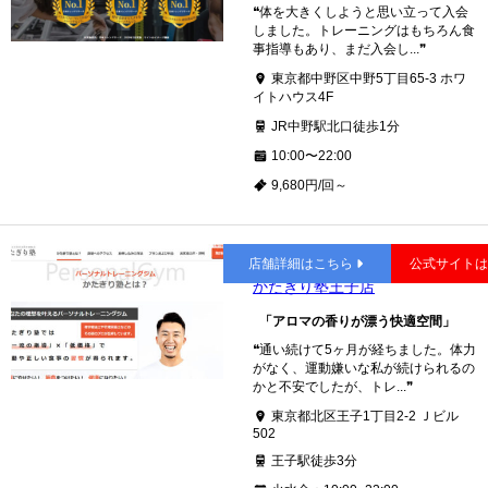
❝体を大きくしようと思い立って入会
しました。トレーニングはもちろん食
事指導もあり、まだ入会し...❞
東京都中野区中野5丁目65-3 ホワ
イトハウス4F
JR中野駅北口徒歩1分
10:00〜22:00
9,680円/回～
王子
店舗詳細はこちら
公式サイト
かたぎり塾王子店
「アロマの香りが漂う快適空間」
❝通い続けて5ヶ月が経ちました。体力
がなく、運動嫌いな私が続けられるの
かと不安でしたが、トレ...❞
東京都北区王子1丁目2-2 Ｊビル
502
王子駅徒歩3分