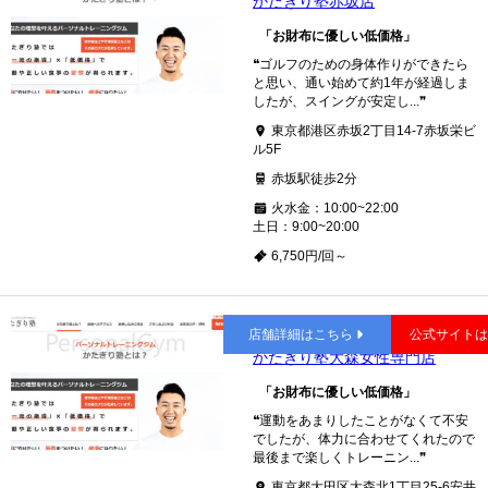
かたぎり塾赤坂店
「お財布に優しい低価格」
❝ゴルフのための身体作りができたら
と思い、通い始めて約1年が経過しま
したが、スイングが安定し...❞
東京都港区赤坂2丁目14-7赤坂栄ビ
ル5F
赤坂駅徒歩2分
火水金：10:00~22:00
土日：9:00~20:00
6,750円/回～
大森
店舗詳細はこちら
公式サイト
かたぎり塾大森女性専門店
「お財布に優しい低価格」
❝運動をあまりしたことがなくて不安
でしたが、体力に合わせてくれたので
最後まで楽しくトレーニン...❞
東京都大田区大森北1丁目25-6安井