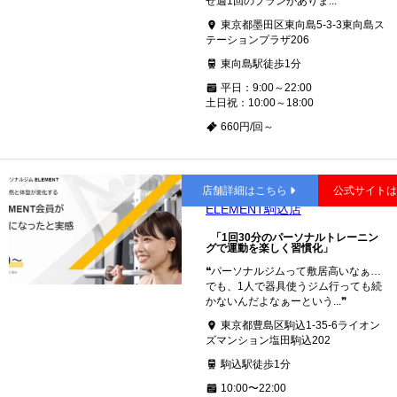
せ週1回のプランがありま...❞
東京都墨田区東向島5-3-3東向島ス
テーションプラザ206
東向島駅徒歩1分
平日：9:00～22:00
土日祝：10:00～18:00
660円/回～
駒込
店舗詳細はこちら
公式サイト
ELEMENT駒込店
「1回30分のパーソナルトレーニン
グで運動を楽しく習慣化」
❝パーソナルジムって敷居高いなぁ…
でも、1人で器具使うジム行っても続
かないんだよなぁーという...❞
東京都豊島区駒込1-35-6ライオン
ズマンション塩田駒込202
駒込駅徒歩1分
10:00〜22:00