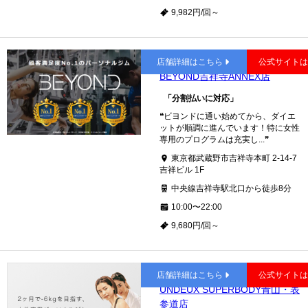
9,982円/回～
吉祥寺
店舗詳細はこちら
公式サイト
BEYOND吉祥寺ANNEX店
「分割払いに対応」
❝ビヨンドに通い始めてから、ダイエ
ットが順調に進んでいます！特に女性
専用のプログラムは充実し...❞
東京都武蔵野市吉祥寺本町 2-14-7
吉祥ビル 1F
中央線吉祥寺駅北口から徒歩8分
10:00〜22:00
9,680円/回～
表参道
店舗詳細はこちら
公式サイト
UNDEUX SUPERBODY青山・表
参道店