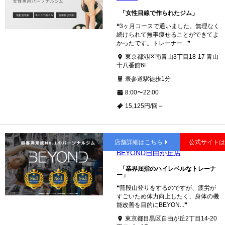
「女性目線で作られたジム」
❝3ヶ月コースで通いました。無理なく
続けられて無事痩せることができてよ
かったです。トレーナー...❞
東京都港区南青山3丁目18-17 青山
十八番館6F
表参道駅徒歩1分
8:00〜22:00
15,125円/回～
自由が丘
店舗詳細はこちら
公式サイト
BEYOND自由が丘店
「業界屈指のハイレベルなトレーナ
ー」
❝普段山登りをするのですが、疲労が
すごいため体力向上したく、身体の機
能改善を目的にBEYON...❞
東京都目黒区自由が丘2丁目14-20