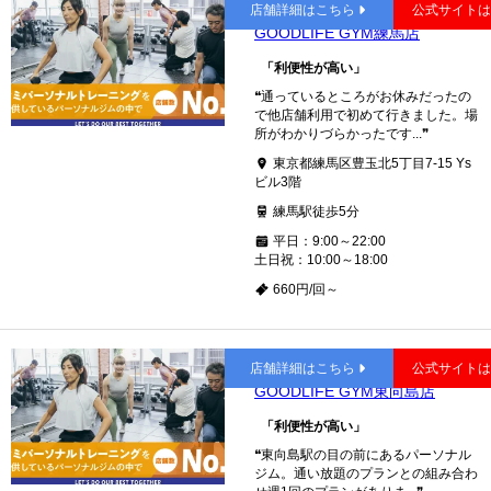
練馬
店舗詳細はこちら
公式サイト
GOODLIFE GYM練馬店
「利便性が高い」
❝通っているところがお休みだったの
で他店舗利用で初めて行きました。場
所がわかりづらかったです...❞
東京都練馬区豊玉北5丁目7-15 Ys
ビル3階
練馬駅徒歩5分
平日：9:00～22:00
土日祝：10:00～18:00
660円/回～
東向島
店舗詳細はこちら
公式サイト
GOODLIFE GYM東向島店
「利便性が高い」
❝東向島駅の目の前にあるパーソナル
ジム。通い放題のプランとの組み合わ