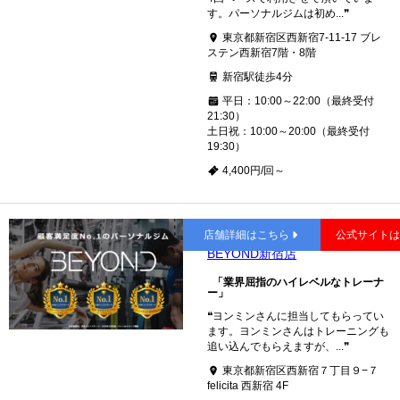
す。パーソナルジムは初め...❞
東京都新宿区西新宿7-11-17 ブレ
ステン西新宿7階・8階
新宿駅徒歩4分
平日：10:00～22:00（最終受付
21:30）
土日祝：10:00～20:00（最終受付
19:30）
4,400円/回～
新宿
店舗詳細はこちら
公式サイト
BEYOND新宿店
「業界屈指のハイレベルなトレーナ
ー」
❝ヨンミンさんに担当してもらってい
ます。ヨンミンさんはトレーニングも
追い込んでもらえますが、...❞
東京都新宿区西新宿７丁目９−７
felicita 西新宿 4F