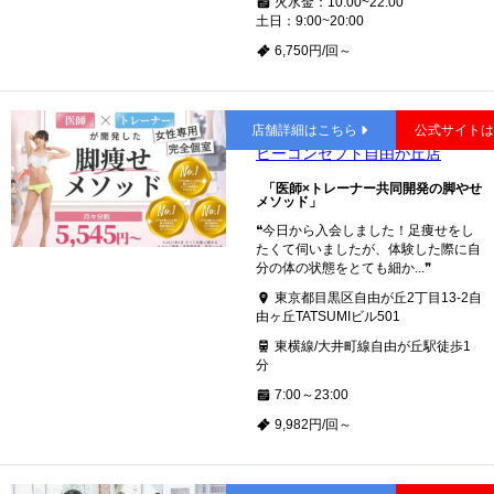
火水金：10:00~22:00
土日：9:00~20:00
6,750円/回～
自由が丘
店舗詳細はこちら
公式サイト
ビーコンセプト自由が丘店
「医師×トレーナー共同開発の脚やせ
メソッド」
❝今日から入会しました！足痩せをし
たくて伺いましたが、体験した際に自
分の体の状態をとても細か...❞
東京都目黒区自由が丘2丁目13-2自
由ヶ丘TATSUMIビル501
東横線/大井町線自由が丘駅徒歩1
分
7:00～23:00
9,982円/回～