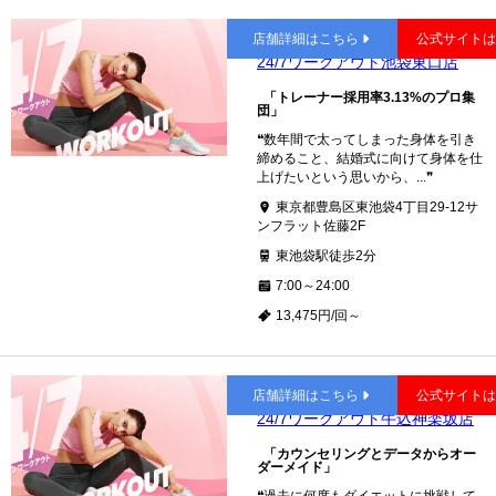
池袋
店舗詳細はこちら
公式サイト
24/7ワークアウト池袋東口店
「トレーナー採用率3.13%のプロ集
団」
❝数年間で太ってしまった身体を引き
締めること、結婚式に向けて身体を仕
上げたいという思いから、...❞
東京都豊島区東池袋4丁目29-12サ
ンフラット佐藤2F
東池袋駅徒歩2分
7:00～24:00
13,475円/回～
神楽坂
店舗詳細はこちら
公式サイト
24/7ワークアウト牛込神楽坂店
「カウンセリングとデータからオー
ダーメイド」