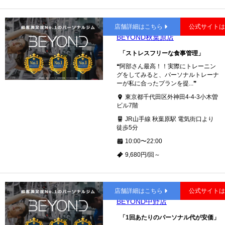
秋葉原
店舗詳細はこちら
公式サイト
BEYOND秋葉原店
「ストレスフリーな食事管理」
❝阿部さん最高！！実際にトレーニン
グをしてみると、パーソナルトレーナ
ーが私に合ったプランを提...❞
東京都千代田区外神田4-4-3小木曽
ビル7階
JR山手線 秋葉原駅 電気街口より
徒歩5分
10:00〜22:00
9,680円/回～
中野
店舗詳細はこちら
公式サイト
BEYOND中野店
「1回あたりのパーソナル代が安価」