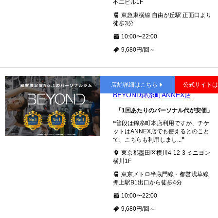
不二ビル1F
東急東横線 自由が丘駅 正面口より
徒歩3分
10:00〜22:00
9,680円/回～
錦糸町
店舗詳細はこちら
公式サイト
BEYOND錦糸町ANNEX店
「1回あたりのパーソナル代が安価」
❝普段は錦糸町本店利用ですが、チケ
ットはANNEX店でも使えるとのこと
で、こちらも利用しまし...❞
東京都墨田区横川4-12-3 ミニヨン
横川1F
東京メトロ半蔵門線・都営浅草線
押上駅B1出口から徒歩4分
10:00〜22:00
9,680円/回～