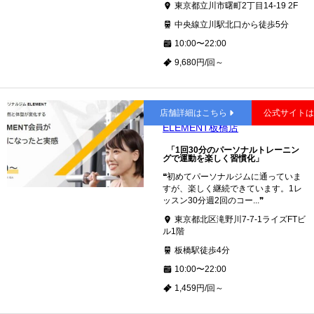
東京都立川市曙町2丁目14-19 2F
中央線立川駅北口から徒歩5分
10:00〜22:00
9,680円/回～
板橋
店舗詳細はこちら
公式サイト
ELEMENT板橋店
「1回30分のパーソナルトレーニン
グで運動を楽しく習慣化」
❝初めてパーソナルジムに通っていま
すが、楽しく継続できています。1レ
ッスン30分週2回のコー...❞
東京都北区滝野川7-7-1ライズFTビ
ル1階
板橋駅徒歩4分
10:00〜22:00
1,459円/回～