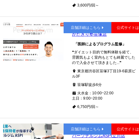
3,600円/回～
笹塚
店舗詳細はこちら
公式サイト
かたぎり塾笹塚店
「医師によるプログラム監修」
❝ダイエット目的で無料体験を経て、
雰囲気もよく室内もとても綺麗でした
ので入会させて頂きました...❞
東京都渋谷区笹塚3丁目19-6萩原ビ
ル3F
笹塚駅徒歩6分
火水金：10:00~22:00
土日：9:00~20:00
6,750円/回～
立川
店舗詳細はこちら
公式サイト
パーソナルジムASPI立川店