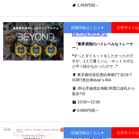
1,459円/回～
恵比寿
店舗詳細はこちら
公式サイト
BEYOND恵比寿店
「業界屈指のハイレベルなトレーナ
ー」
❝ずっとダイエットをしたかったので
すが、1人で通うジム・ホットヨガな
ど中々続かなかったので...❞
東京都渋谷区恵比寿南2丁目19-7
VORT恵比寿dual`s 404
JR山手線恵比寿駅JR西口改札から
徒歩7分
10:00〜22:00
9,680円/回～
赤坂
店舗詳細はこちら
公式サイト