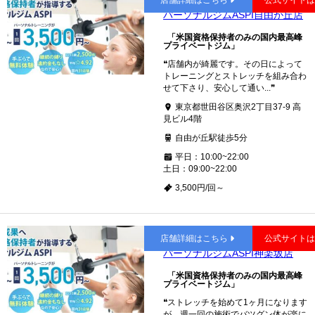
店舗詳細はこちら
公式サイト
パーソナルジムASPI自由が丘店
「米国資格保持者のみの国内最高峰
プライベートジム」
❝店舗内が綺麗です。その日によって
トレーニングとストレッチを組み合わ
せて下さり、安心して通い...❞
東京都世田谷区奥沢2丁目37-9 高
見ビル4階
自由が丘駅徒歩5分
平日：10:00~22:00
土日：09:00~22:00
3,500円/回～
神楽坂
店舗詳細はこちら
公式サイト
パーソナルジムASPI神楽坂店
「米国資格保持者のみの国内最高峰
プライベートジム」
❝ストレッチを始めて1ヶ月になります
が、週一回の施術でバツグン体が楽に