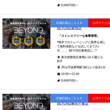
9,680円/回～
巣鴨
店舗詳細はこちら
公式サイト
BEYOND巣鴨店
「ストレスフリーな食事管理」
❝独学でのトレーニングに限界を感じ
て無料体験などを試してきて2ヶ
月、、、BEYOND巣鴨店に...❞
東京都豊島区巣鴨1-14-3 藤ビル
B1F
JR山手線巣鴨駅 南口より徒歩1分
10:00〜22:00
9,680円/回～
麻布十番
店舗詳細はこちら
公式サイト
BEYOND麻布十番店