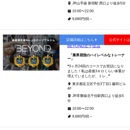
JR山手線 新宿駅 西口より徒歩5分
10:00〜22:00
9,680円/回～
北千住
店舗詳細はこちら
公式サイト
BEYOND北千住店
「業界屈指のハイレベルなトレーナ
ー」
❝3ヶ月24回のコースでお世話になり
ました！私は産後3キロくらい体重が
増えていましたが、トレ...❞
東京都足立区千住3丁目1 藤田ビル
4F
JR常磐線北千住駅西口より徒歩5
分
10:00〜22:00
9,680円/回～