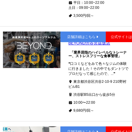
平日：10:00~22:00
土日：09:00~22:00
3,500円/回～
渋谷
店舗詳細はこちら
公式サイト
BEYOND渋谷宮益坂店
「業界屈指のハイレベルなトレーナ
ー、ストレスフリーな食事管理」
❝口コミなどをみて色々なジムの体験
に行きました！その中でもダントツで
プロだなって感じたので、...❞
東京都渋谷区渋谷2-10-9 210野村
ビルB1
渋谷駅B5出口から徒歩5分
10:00〜22:00
9,680円/回～
渋谷
店舗詳細はこちら
公式サイト