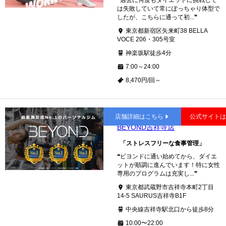
❝過去に何度もダイエットに挑戦して
は失敗していて常にぽっちゃり体型で
したが、こちらに通って初...❞
東京都新宿区矢来町38 BELLA
VOCE 206・305号室
神楽坂駅徒歩4分
7:00～24:00
8,470円/回～
吉祥寺
店舗詳細はこちら
公式サイト
BEYOND吉祥寺店
「ストレスフリーな食事管理」
❝ビヨンドに通い始めてから、ダイエ
ットが順調に進んでいます！特に女性
専用のプログラムは充実し...❞
東京都武蔵野市吉祥寺本町2丁目
14-5 SAURUS吉祥寺B1F
中央線吉祥寺駅北口から徒歩8分
10:00〜22:00