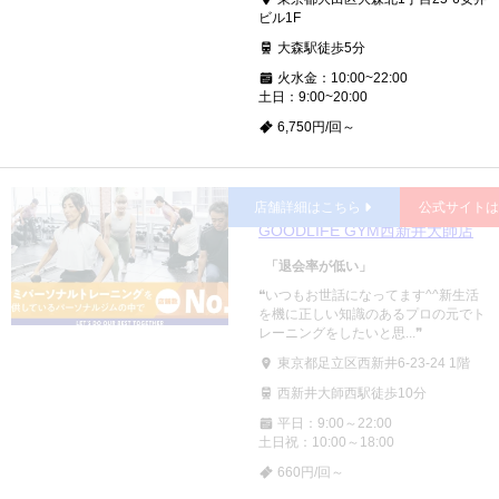
ビル1F
大森駅徒歩5分
火水金：10:00~22:00
土日：9:00~20:00
6,750円/回～
⻄新井
店舗詳細はこちら
公式サイト
GOODLIFE GYM西新井大師店
「退会率が低い」
❝いつもお世話になってます^^新生活
を機に正しい知識のあるプロの元でト
レーニングをしたいと思...❞
東京都足立区西新井6-23-24 1階
西新井大師西駅徒歩10分
平日：9:00～22:00
土日祝：10:00～18:00
660円/回～