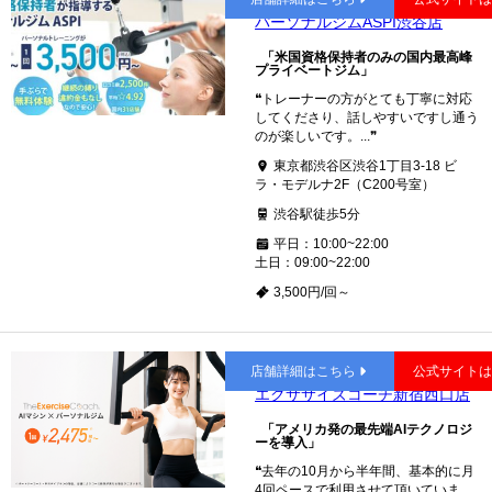
パーソナルジムASPI渋谷店
「米国資格保持者のみの国内最高峰
プライベートジム」
❝トレーナーの方がとても丁寧に対応
してくださり、話しやすいですし通う
のが楽しいです。...❞
東京都渋谷区渋谷1丁目3-18 ビ
ラ・モデルナ2F（C200号室）
渋谷駅徒歩5分
平日：10:00~22:00
土日：09:00~22:00
3,500円/回～
新宿
店舗詳細はこちら
公式サイト
エクササイズコーチ新宿西口店
「アメリカ発の最先端AIテクノロジ
ーを導入」
❝去年の10月から半年間、基本的に月
4回ペースで利用させて頂いていま