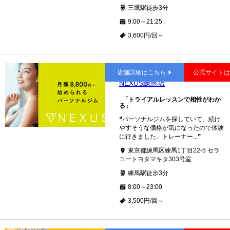
三鷹駅徒歩3分
9:00～21:25
3,600円/回～
練馬
店舗詳細はこちら
公式サイト
NEXUS練馬店
「トライアルレッスンで相性がわか
る」
❝パーソナルジムを探していて、続け
やすそうな価格が気になったので体験
に行きました。トレーナー...❞
東京都練馬区練馬1丁目22-5 セラ
ユートヨタマキタ303号室
練馬駅徒歩3分
8:00～23:00
3,500円/回～