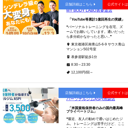
表参道
店舗詳細はこちら
公式サイト
MY BODY LABO表参道店
「YouTube等累計1億回再生の実績」
❝パーソナルトレーニングを在宅、ズ
ームでお願いしています。通いだった
ら多分続かなかったと思い...❞
東京都港区南青山5-6-9 サウス青山
マンション502号室
表参道駅徒歩1分
8:30～23:30
12,100円/回～
池袋
店舗詳細はこちら
公式サイト
パーソナルジムASPI池袋店
「米国資格保持者のみの国内最高峰
プライベートジム」
❝最近、友人の勧めで通いはじめたジ
ム。トレーニングは苦手だけど、ここ