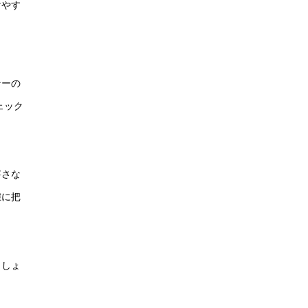
けやす
ナーの
ェック
寧さな
確に把
ましょ