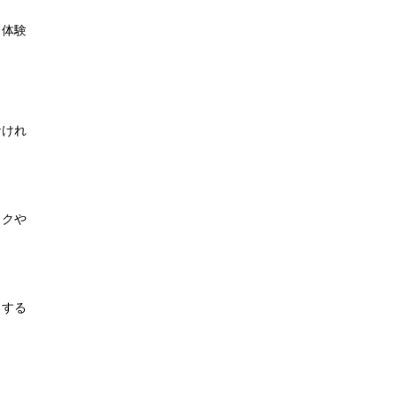
。体験
なけれ
イクや
クする