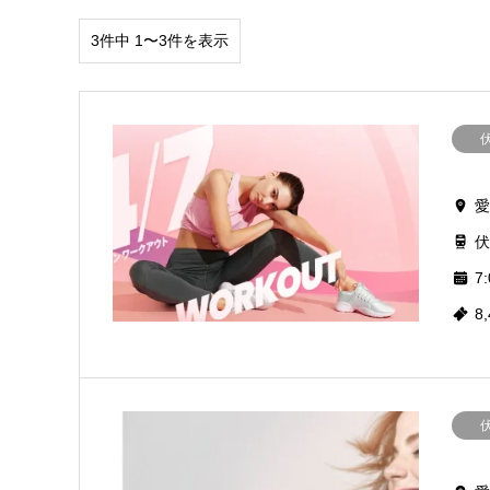
3件中 1〜3件を表示
愛
伏
7:
8