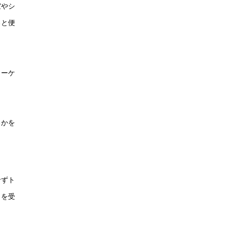
室やシ
ると便
ターケ
。
るかを
せずト
トを受