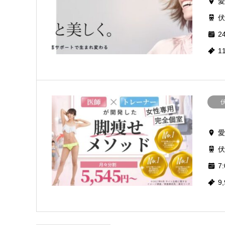
愛
伏
2
1
愛
伏
7:
9