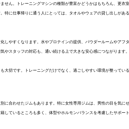
せません。トレーニングマシンの種類が豊富かどうかはもちろん、更衣
す。特に仕事帰りに通う人にとっては、タオルやウェアの貸し出しがあ
慣化しやすくなります。水やプロテインの提供、パウダールームやアフ
囲気やスタッフの対応も、通い続ける上で大きな安心感につながります
とも大切です。トレーニングだけでなく、過ごしやすい環境が整ってい
性別に合わせたジムもあります。特に女性専用ジムは、男性の目を気に
在籍しているところも多く、体型やホルモンバランスを考慮したサポー