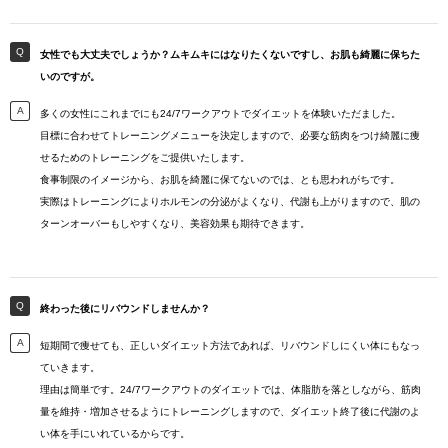
女性でも大丈夫でしょうか？ムキムキにはなりたくないですし、お肌も綺麗に保ちた
いのですが。
多くの女性にこれまでにも24/7ワークアウトでダイエットを体験いただました。
目標に合わせてトレーニングメニューを決定しますので、必要な筋肉をつけ綺麗に痩
せるためのトレーニングをご提供いたします。
食事制限のイメージから、お肌を綺麗に保てないのでは、とも思われがちです。
実際はトレーニングによりホルモンの分泌がよくなり、代謝も上がりますので、肌の
ターンオーバーもしやすくなり、美容効果も期待できます。
終わった後にリバウンドしませんか？
短期間で痩せても、正しいダイエット方法であれば、リバウンドしにくい体にもなっ
ていきます。
理由は簡単です。24/7ワークアウトのダイエットでは、体脂肪を落としながら、筋肉
量を維持・増加させるようにトレーニングしますので、ダイエット終了後に代謝のよ
い体を手にいれているからです。