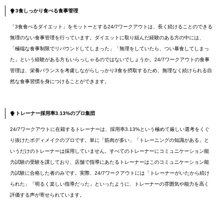
3食しっかり食べる食事管理
「3食食べるダイエット」をモットーとする24/7ワークアウトは、長く続けることのできる
無理のない食事管理を行っています。ダイエットに取り組んだ経験のある方の中には、
「極端な食事制限でリバウンドしてしまった」「無理をしていたら、つい暴食してしまっ
た」という経験がある方もいらっしゃるのではないでしょうか。24/7ワークアウトの食事
管理は、栄養バランスを考慮しながらしっかり3食を摂取するため、無理なく続けられる自
然な食事習慣を身につけることができます。
トレーナー採用率3.13%のプロ集団
24/7ワークアウトに在籍するトレーナーは、採用率3.13%という極めて厳しい選考をくぐ
り抜けたボディメイクのプロです。単に「筋肉が多い」「トレーニングの知識がある」と
いうだけのトレーナーは採用していません。すべてのトレーナーにコミュニケーション能
力試験の受験を課しており、店舗で指導にあたるトレーナーはこのコミュニケーション能
力試験に合格した者のみです。実際、24/7ワークアウトには「トレーナーがいたから続け
られた」「明るく楽しい指導だった」といったように、トレーナーの雰囲気や能力を高く
評価する声が寄せられています。