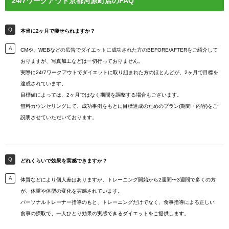
24/7ワークアウト京都河原町店のFAQ
本当に2ヶ月で痩せられますか？
CMや、WEBなどの広告でダイエットに成功された方のBEFORE/AFTERをご紹介して
おりますが、写真加工などは一切行っておりません。
実際に24/7ワークアウトでダイエットに取り組まれた方のほとんどが、2ヶ月で目標を
達成されています。
目標値によっては、2ヶ月ではなく期間を調整する場合もございます。
無料カウンセリングにて、成功事例をもとに目標達成のためのプラン(期間・内容)をご
説明させていただいております。
どれくらいで効果を実感できますか？
体質などにより個人差はありますが、トレーニング開始から2週間〜3週間で多くの方
が、体重や体型の変化を実感されています。
パーソナルトレーナー指導のもと、トレーニングだけでなく、食事指導による正しい
食事の摂取で、一人ひとり効果の実感できるダイエットをご提供します。