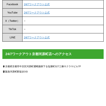
Facebook
24/7ワークアウト公式
YouTube
24/7ワークアウト公式
X（Twitter）
–
TikTok
–
LINE
24/7ワークアウト公式
24/7ワークアウト京都河原町店へのアクセス
京都府京都市中京区河原町通蛸薬師下る塩屋町327三條サクラヤビル7F
阪急河原町駅徒歩3分