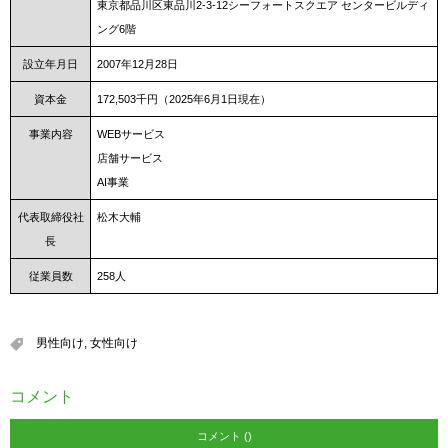
東京都品川区東品川2-3-12シーフォートスクエア センタービルディ
ング6階
設立年月日
2007年12月28日
資本金
172,503千円（2025年6月1日現在）
事業内容
WEBサービス
店舗サービス
AI事業
代表取締役社
松木大輔
長
従業員数
258人
男性向け
,
女性向け
コメント
コメント ()