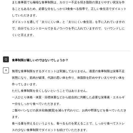
また食事面でも極端な食事制限は、カロリー不足を招き脂肪の溜まりやすい状況を作
ることもあるため、必要な分をしっかり3食食べる指導で、正しい食生活でダイエット
していただきます。
ダイエットを通して「太りにくい体」と「太りにくい食生活」を手に入れていますの
で、自分でもコントロールできるノウハウを手に入れていますので、リバウンドしに
くいと言えます。
食事制限が厳しいのではないでしょうか？
無理な食事制限をするダイエットは実施しておりません。過度の食事制限は栄養不足
状態になり、筋肉が破壊、代謝の悪い体を作り、体脂肪を貯めやすい太りやすい体を
作ってしまいます。
ただし食事制限を全くしないということではありません。
一人ひとり体格・体質・目標体重などから総合的に判断した必要な栄養素・エネルギ
ー分をしっかり食べていただきます。
ご飯やパンなどの炭水化物(糖質)を減らす代わりに、お肉や野菜などを食べていただき
ます。
食べる量を抑えるというよりも、食べるものを変えることで、しっかり食べてストレ
スの少ない食事制限でダイエットを続けていただきます。