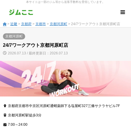
本サイトは一部のジム等から送客手数料を受領しています。
>
近畿
>
京都府
>
京都市
>
京都河原町
> 24/7ワークアウト京都河原町店
京都河原町
24/7ワークアウト京都河原町店
2026.07.13 / 最終更新日：2026.07.13
京都府京都市中京区河原町通蛸薬師下る塩屋町327三條サクラヤビル7F
京都河原町駅徒歩3分
7:00～24:00