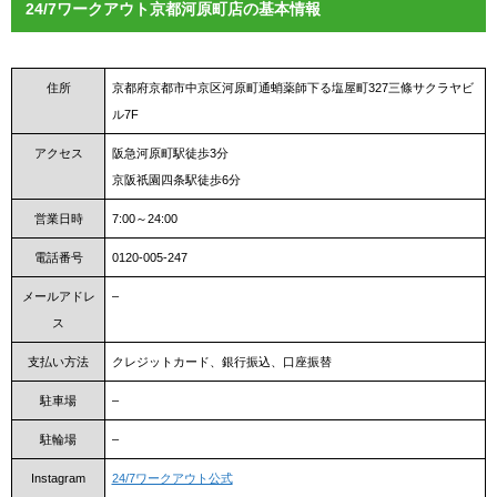
24/7ワークアウト京都河原町店の基本情報
住所
京都府京都市中京区河原町通蛸薬師下る塩屋町327三條サクラヤビ
ル7F
アクセス
阪急河原町駅徒歩3分
京阪祇園四条駅徒歩6分
営業日時
7:00～24:00
電話番号
0120-005-247
メールアドレ
–
ス
支払い方法
クレジットカード、銀行振込、口座振替
駐車場
–
駐輪場
–
Instagram
24/7ワークアウト公式