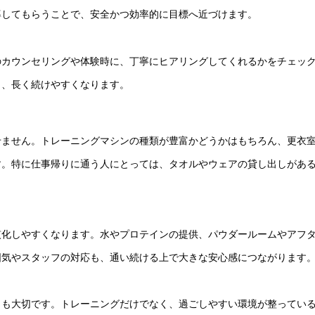
導してもらうことで、安全かつ効率的に目標へ近づけます。
のカウンセリングや体験時に、丁寧にヒアリングしてくれるかをチェッ
ら、長く続けやすくなります。
せません。トレーニングマシンの種類が豊富かどうかはもちろん、更衣
す。特に仕事帰りに通う人にとっては、タオルやウェアの貸し出しがあ
慣化しやすくなります。水やプロテインの提供、パウダールームやアフ
囲気やスタッフの対応も、通い続ける上で大きな安心感につながります
とも大切です。トレーニングだけでなく、過ごしやすい環境が整ってい