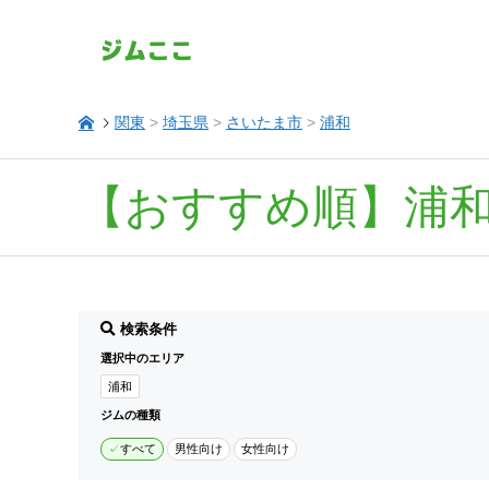
関東
>
埼玉県
>
さいたま市
>
浦和
【おすすめ順】浦
検索条件
選択中のエリア
浦和
ジムの種類
すべて
男性向け
女性向け