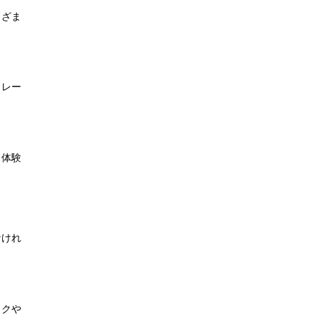
まざま
トレー
。体験
なけれ
イクや