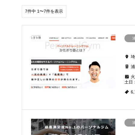
7件中 1〜7件を表示
埼
浦
火
土日：
6