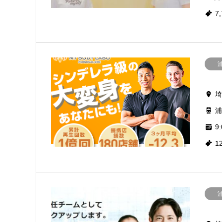
7
埼
浦
9:
1