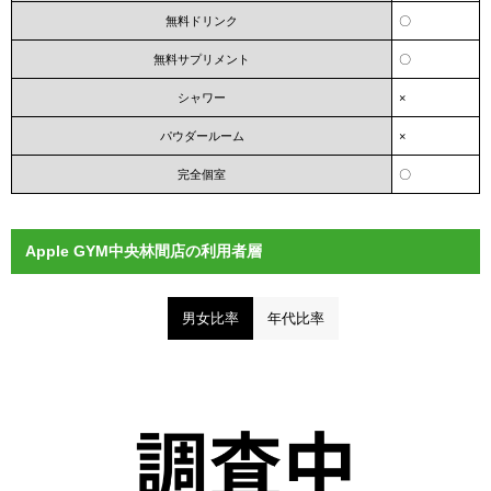
無料ドリンク
〇
無料サプリメント
〇
シャワー
×
パウダールーム
×
完全個室
〇
Apple GYM中央林間店の利用者層
男女比率
年代比率