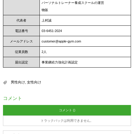
パーソナルトレーナー養成スクールの運営
物販
代表者
上村誠
電話番号
03-6451-2024
メールアドレス
customer@apple-gym.com
従業員数
2人
届出認定
事業継続力強化計画認定
男性向け
,
女性向け
コメント
コメント ()
トラックバックは利用できません。