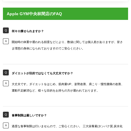
Apple GYM中央林間店のFAQ
何キロ痩せられますか？
開始時の体重や通われる頻度などにより、数値に関しては個人差がありますが、皆さ
ま理想の身体になられておりますのでご安心ください。
ダイエットが目的ではなくても大丈夫ですか？
大丈夫です。ダイエットをはじめ、筋肉量UP、姿勢改善、肩こり・慢性腰痛の改善、
運動不足解消など、様々な目的をお持ちの方が通われております。
食事制限は厳しいですか？
過度な食事制限は行いませんので、ご安心ください。 三大栄養素(タンパク質.炭水化