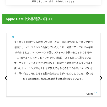
に頑張りましょう！是非、お待ちしております！
Apple GYM中央林間店の口コミ
ダイエット目的でジムに通っていましたが、自己流でのトレーニングに行
き詰まり、パーソナルジムを探していたところ、同僚にアップルジムを勧
められました。マンツーマンで正しいフォームを教わることができるの
で、効率よくしっかり筋トレができ、週2回、とても楽しく通っていま
す。マシントレーニングだけではなく、自宅でも簡単にできるダンベルを
使ったトレーニング等も合わせて教えてもらえるところが気に入っていま
す。聞いたところによると女性の生徒さんも多いとのことでした。通い始
めて2週間経過。順調に体脂肪率と体重が減っています。
Google