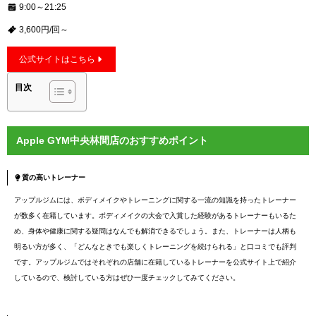
9:00～21:25
3,600円/回～
公式サイトはこちら
目次
Apple GYM中央林間店のおすすめポイント
質の高いトレーナー
アップルジムには、ボディメイクやトレーニングに関する一流の知識を持ったトレーナー
が数多く在籍しています。ボディメイクの大会で入賞した経験があるトレーナーもいるた
め、身体や健康に関する疑問はなんでも解消できるでしょう。また、トレーナーは人柄も
明るい方が多く、「どんなときでも楽しくトレーニングを続けられる」と口コミでも評判
です。アップルジムではそれぞれの店舗に在籍しているトレーナーを公式サイト上で紹介
しているので、検討している方はぜひ一度チェックしてみてください。