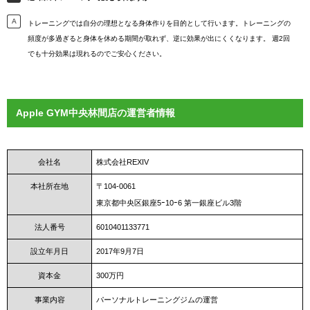
トレーニングでは自分の理想となる身体作りを目的として行います。トレーニングの
頻度が多過ぎると身体を休める期間が取れず、逆に効果が出にくくなります。 週2回
でも十分効果は現れるのでご安心ください。
Apple GYM中央林間店の運営者情報
会社名
株式会社REXIV
本社所在地
〒104-0061
東京都中央区銀座5ｰ10ｰ6 第一銀座ビル3階
法人番号
6010401133771
設立年月日
2017年9月7日
資本金
300万円
事業内容
パーソナルトレーニングジムの運営