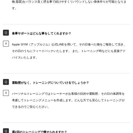
物.脂質)をバランス良く摂る事で続けやすくリバウンドしない身体作りが可能となりま
す。
食事サポートはどんな事をしてくれますか？
Apple GYM（アップルジム）公式LINEを用いて、その日食べた物をご報告して頂き、
その日のうちにフィードバックいたします。 また、トレーニング時などにも直接アド
バイスいたします。
運動歴がなく、トレーニングについていけるでしょうか？
パーソナルトレーニングではトレーナーがお客様の目的や運動歴、その日の体調等を
考慮してトレーニングメニューを作成します。どんな方でも安心してトレーニングが
できるのでご安心ください。
週2回のトレーニングで痩せられますか？