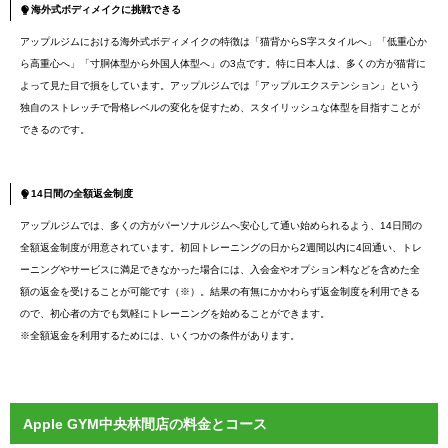
海外式ボディメイクに挑戦できる
アップルジムにおける海外式ボディメイクの特徴は「猫背からS字スタイルへ」「低重心か
ら高重心へ」「寸胴体型から外国人体型へ」の3点です。特に日本人は、多くの方が猫背に
よって見た目で損をしています。アップルジムでは「アップルエクステンション」という
独自のストレッチで骨格レベルの変化を促すため、スタイリッシュな体型を目指すことが
できるのです。
14日間の全額返金制度
アップルジムでは、多くの方がパーソナルジムへ安心して通い始められるよう、14日間の
全額返金制度が用意されています。初回トレーニングの日から2週間以内に4回通い、トレ
ーニングやサービスに満足できなかった場合には、入会金やオプション料などを含めた全
額の返金を受けることが可能です（※）。結果の有無にかかわらず返金制度を利用できる
ので、初心者の方でも気軽にトレーニングを始めることができます。
※全額返金を利用するためには、いくつかの条件があります。
Apple GYM中央林間店の料金とコース