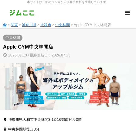
本サイトは一部のジム等から送客手数料を受領しています。
>
関東
>
神奈川県
>
大和市
>
中央林間
> Apple GYM中央林間店
中央林間
Apple GYM中央林間店
2026.07.13 / 最終更新日：2026.07.13
神奈川県大和市中央林間3-13-16郊南ビル3階
中央林間駅徒歩3分